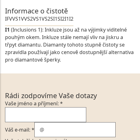
Informace o čistotě
IF
VVS1
VVS2
VS1
VS2
SI1
SI2
I1
I2
I1
(Inclusions 1): Inkluze jsou až na výjimky viditelné
pouhým okem. Inkluze stále nemají vliv na jiskru a
třpyt diamantu. Diamanty tohoto stupně čistoty se
zpravidla používají jako cenově dostupnější alternativa
pro diamantové šperky.
Rádi zodpovíme Vaše dotazy
Vaše jméno a příjmení: *
Váš e-mail: *