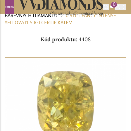
0
Domů
BAREVNÉ DIAMANTY
NABÍDKA
BAREVNÝCH DIAMANTŮ
0.51CT FANCY INTENSE
YELLOW/I1 S IGI CERTIFIKÁTEM
Kód produktu:
4408