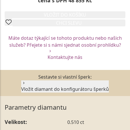
cena s DPH 48 855 Kč
VLOŽIT DO KOŠÍKU
CHCI SLEVU
Máte dotaz týkající se tohoto produktu nebo našich
služeb? Přejete si s námi sjednat osobní prohlídku?
Kontaktujte nás
Sestavte si vlastní šperk:
Vložit diamant do konfigurátoru šperků
Parametry diamantu
Velikost:
0.510 ct