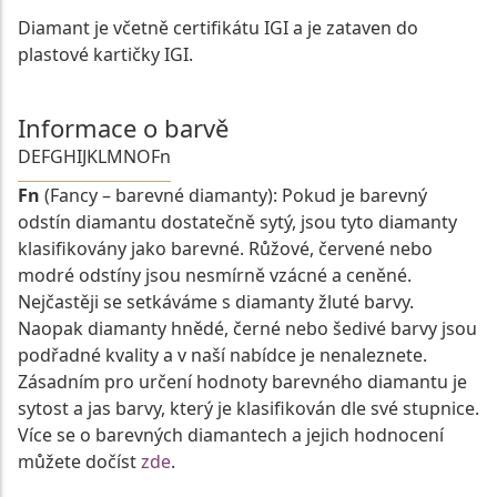
Diamant je včetně certifikátu IGI a je zataven do
plastové kartičky IGI.
Informace o barvě
D
E
F
G
H
I
J
K
L
M
N
O
Fn
Fn
(Fancy – barevné diamanty): Pokud je barevný
odstín diamantu dostatečně sytý, jsou tyto diamanty
klasifikovány jako barevné. Růžové, červené nebo
modré odstíny jsou nesmírně vzácné a ceněné.
Nejčastěji se setkáváme s diamanty žluté barvy.
Naopak diamanty hnědé, černé nebo šedivé barvy jsou
podřadné kvality a v naší nabídce je nenaleznete.
Zásadním pro určení hodnoty barevného diamantu je
sytost a jas barvy, který je klasifikován dle své stupnice.
Více se o barevných diamantech a jejich hodnocení
můžete dočíst
zde
.