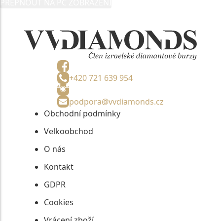
PŘEPNOUT NA PC ZOBRAZENÍ
informací, nejdéle na tři roky od jejich zaslání.
+420 721 639 954
podpora@vvdiamonds.cz
Obchodní podmínky
Velkoobchod
O nás
Kontakt
GDPR
Cookies
Vrácení zboží