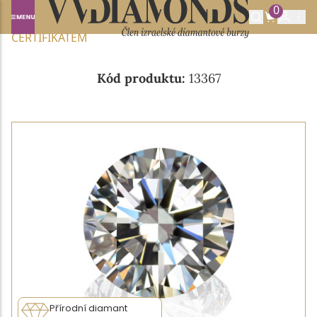
0
Domů
NABÍDKA DIAMANTŮ
0.51CT G/VS2 S GIA
CERTIFIKÁTEM
Kód produktu:
13367
Přírodní diamant