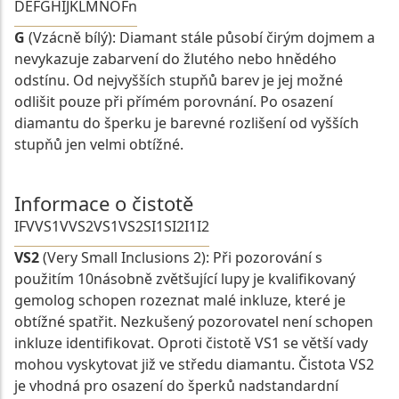
D
E
F
G
H
I
J
K
L
M
N
O
Fn
G
(Vzácně bílý): Diamant stále působí čirým dojmem a
nevykazuje zabarvení do žlutého nebo hnědého
odstínu. Od nejvyšších stupňů barev je jej možné
odlišit pouze při přímém porovnání. Po osazení
diamantu do šperku je barevné rozlišení od vyšších
stupňů jen velmi obtížné.
Informace o čistotě
IF
VVS1
VVS2
VS1
VS2
SI1
SI2
I1
I2
VS2
(Very Small Inclusions 2): Při pozorování s
použitím 10násobně zvětšující lupy je kvalifikovaný
gemolog schopen rozeznat malé inkluze, které je
obtížné spatřit. Nezkušený pozorovatel není schopen
inkluze identifikovat. Oproti čistotě VS1 se větší vady
mohou vyskytovat již ve středu diamantu. Čistota VS2
je vhodná pro osazení do šperků nadstandardní