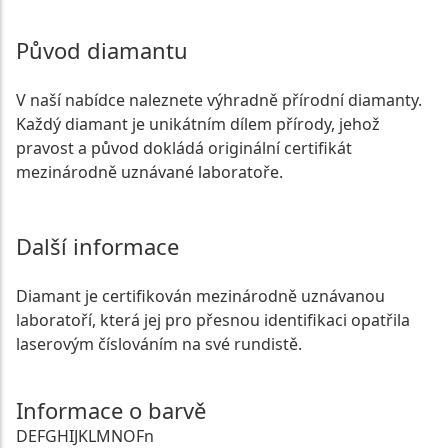
Původ diamantu
V naší nabídce naleznete výhradně přírodní diamanty.
Každý diamant je unikátním dílem přírody, jehož
pravost a původ dokládá originální certifikát
mezinárodně uznávané laboratoře.
Další informace
Diamant je certifikován mezinárodně uznávanou
laboratoří, která jej pro přesnou identifikaci opatřila
laserovým číslováním na své rundistě.
Informace o barvě
D
E
F
G
H
I
J
K
L
M
N
O
Fn