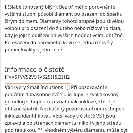
I
(Slabě tónovaný bílý+): Bez přímého porovnání s
vyššími stupni působí diamant po osazení do šperku
čirým dojmem. Diamanty tohoto stupně jsou skvělou
volbou pro osazení do žlutého nebo růžového zlata,
kdy je jejich odlišení od vyšších hodnot velmi obtížné.
Po osazení do barevného kovu se jedná o skvělý
poměr kvality k jeho ceně.
Informace o čistotě
IF
VVS1
VVS2
VS1
VS2
SI1
SI2
I1
I2
VS1
(Very Small Inclusions 1): Při pozorování s
použitím 10násobně zvětšující lupy je kvalifikovaný
gemolog schopen rozeznat malé inkluze, které je
obtížné spatřit. Nezkušený pozorovatel není schopen
inkluze identifikovat. Větší vady v čistotě VS1 jsou
zpravidla po stranách diamantu, nikoli v jeho středu
pod tabulkou. Při vhodném výběru diamantu může být