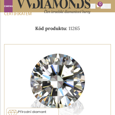
0
Domů
NABÍDKA DIAMANTŮ
0.51CT I/VS1 S GIA
CERTIFIKÁTEM
Kód produktu:
11265
Přírodní diamant