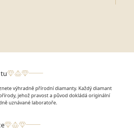
tu
eznete výhradně přírodní diamanty. Každý diamant
přírody, jehož pravost a původ dokládá originální
odně uznávané laboratoře.
ce