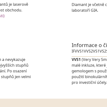
antů je laserově
Diamant je včetně ce
ost obchodu.
laboratoří GIA.
ti)
Informace o č
IF
VVS1
VVS2
VS1
VS2
m a nevykazuje
VVS1
(Very Very Sma
jvyšších stupňů
malé inkluze, které
ání. Po osazení
gemologem s použit
 stupňů jen velmi
použití binokulárn
pro investiční účely.