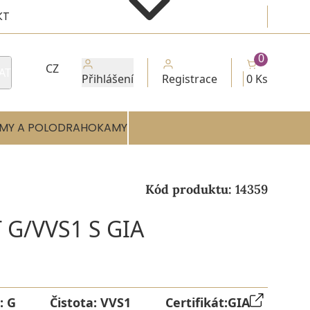
KT
0
CZ
AT
Přihlášení
Registrace
0 Ks
MY A POLODRAHOKAMY
Kód produktu:
14359
 G/VVS1 S GIA
:
G
Čistota:
VVS1
Certifikát:
GIA