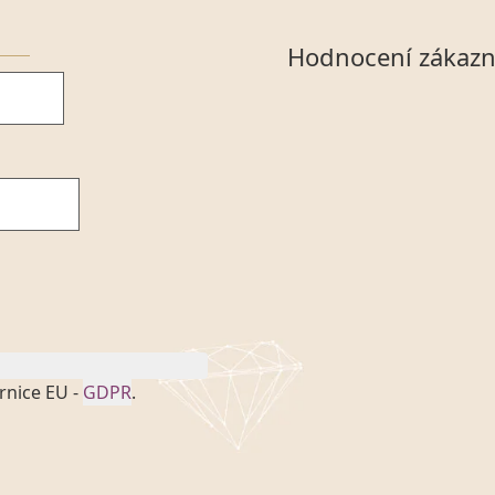
Hodnocení zákazn
rnice EU -
GDPR
.
onem č. 101/2000 Sb. v
 a uchováním veškerých
vím společnosti