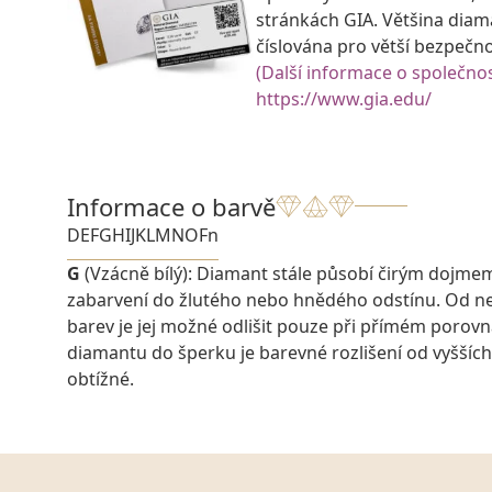
stránkách GIA. Většina diam
číslována pro větší bezpečn
(Další informace o společnos
https://www.gia.edu/
Informace o barvě
D
E
F
G
H
I
J
K
L
M
N
O
Fn
G
(Vzácně bílý): Diamant stále působí čirým dojme
zabarvení do žlutého nebo hnědého odstínu. Od ne
barev je jej možné odlišit pouze při přímém porovn
diamantu do šperku je barevné rozlišení od vyšších
obtížné.