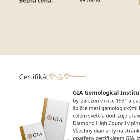
Běžná cena:
99 700 Kč
Certifikát
GIA Gemological Institu
byl založen v roce 1931 a pat
špičce mezi gemologickými 
celém světě a dodržuje prav
Diamond High Council v pln
Všechny diamanty na strán
opatřeny certifikátem GIA, lz