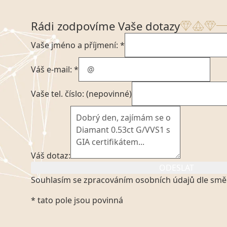
Rádi zodpovíme Vaše dotazy
Vaše jméno a příjmení: *
Váš e-mail: *
Vaše tel. číslo: (nepovinné)
Váš dotaz:
ODESLAT
Souhlasím se zpracováním osobních údajů dle smě
Kliknutím na výše uvedený odkaz, v souladu se zák
* tato pole jsou povinná
platném znění výslovně souhlasím se zpracováním
mých osobních údajů, které poskytuji prostřednict