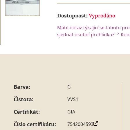
Dostupnost:
Vyprodáno
Máte dotaz týkající se tohoto pr
sjednat osobní prohlídku?
Kont
Barva:
G
Čistota:
VVS1
Certifikát:
GIA
Číslo certifikátu:
7542004593