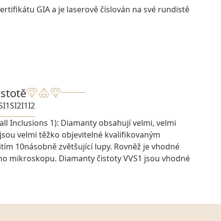
rtifikátu GIA a je laserově číslován na své rundistě
istotě
SI1
SI2
I1
I2
ll Inclusions 1): Diamanty obsahují velmi, velmi
 jsou velmi těžko objevitelné kvalifikovaným
ím 10násobně zvětšující lupy. Rovněž je vhodné
ího mikroskopu. Diamanty čistoty VVS1 jsou vhodné