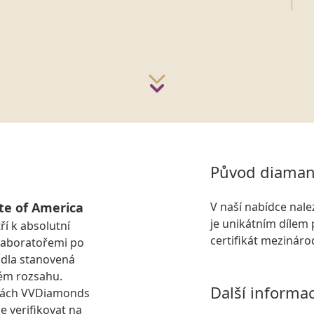
Původ diaman
te of America
V naší nabídce nal
je unikátním dílem 
ří k absolutní
certifikát mezinár
laboratořemi po
idla stanovená
ém rozsahu.
Další informa
kách VVDiamonds
e verifikovat na