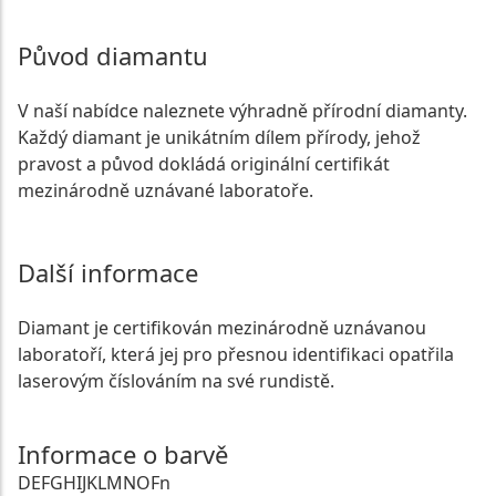
Původ diamantu
V naší nabídce naleznete výhradně přírodní diamanty.
Každý diamant je unikátním dílem přírody, jehož
pravost a původ dokládá originální certifikát
mezinárodně uznávané laboratoře.
Další informace
Diamant je certifikován mezinárodně uznávanou
laboratoří, která jej pro přesnou identifikaci opatřila
laserovým číslováním na své rundistě.
Informace o barvě
D
E
F
G
H
I
J
K
L
M
N
O
Fn