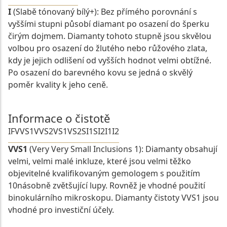
I
(Slabě tónovaný bílý+): Bez přímého porovnání s
vyššími stupni působí diamant po osazení do šperku
čirým dojmem. Diamanty tohoto stupně jsou skvělou
volbou pro osazení do žlutého nebo růžového zlata,
kdy je jejich odlišení od vyšších hodnot velmi obtížné.
Po osazení do barevného kovu se jedná o skvělý
poměr kvality k jeho ceně.
Informace o čistotě
IF
VVS1
VVS2
VS1
VS2
SI1
SI2
I1
I2
VVS1
(Very Very Small Inclusions 1): Diamanty obsahují
velmi, velmi malé inkluze, které jsou velmi těžko
objevitelné kvalifikovaným gemologem s použitím
10násobně zvětšující lupy. Rovněž je vhodné použití
binokulárního mikroskopu. Diamanty čistoty VVS1 jsou
vhodné pro investiční účely.