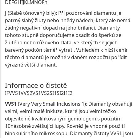
D
E
F
G
H
I
J
K
L
M
N
O
Fn
J
(Slabě tónovaný bílý): Při pozorování diamantu je
patrný slabý žlutý nebo hnědý nádech, který ale nemá
žádný negativní dopad na jeho brilanci. Diamanty
tohoto stupně doporučujeme osadit do šperků ze
žlutého nebo růžového zlata, ve kterých se jejich
barevný podtón téměř vytratí. Vzhledem k nižší ceně
těchto diamantů je možné v daném rozpočtu pořídit
výrazně větší diamant.
Informace o čistotě
IF
VVS1
VVS2
VS1
VS2
SI1
SI2
I1
I2
VVS1
(Very Very Small Inclusions 1): Diamanty obsahují
velmi, velmi malé inkluze, které jsou velmi těžko
objevitelné kvalifikovaným gemologem s použitím
10násobně zvětšující lupy. Rovněž je vhodné použití
binokulárního mikroskopu. Diamanty čistoty VVS1 jsou