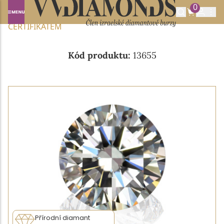
0
Domů
NABÍDKA DIAMANTŮ
0.54CT J/VVS1 S GIA
CERTIFIKÁTEM
Kód produktu:
13655
Přírodní diamant