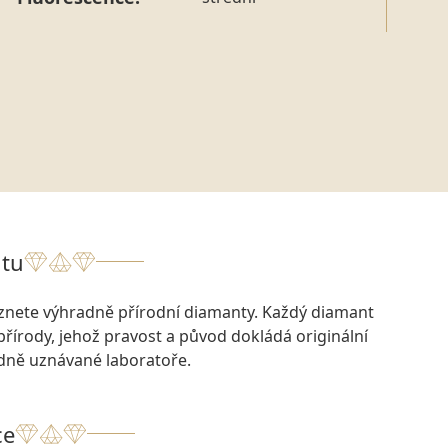
tu
eznete výhradně přírodní diamanty. Každý diamant
přírody, jehož pravost a původ dokládá originální
odně uznávané laboratoře.
ce