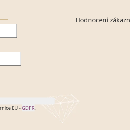
Hodnocení zákazn
rnice EU -
GDPR
.
onem č. 101/2000 Sb. v
 a uchováním veškerých