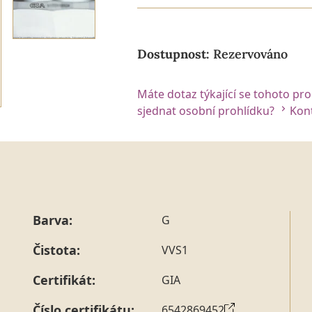
Dostupnost:
Rezervováno
Máte dotaz týkající se tohoto pr
sjednat osobní prohlídku?
Kont
Barva:
G
Čistota:
VVS1
Certifikát:
GIA
Číslo certifikátu:
6542869452