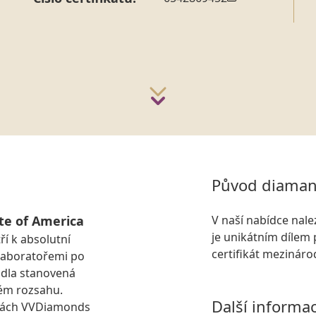
Původ diaman
te of America
V naší nabídce nal
je unikátním dílem 
ří k absolutní
certifikát mezinár
laboratořemi po
idla stanovená
ém rozsahu.
Další informa
kách VVDiamonds