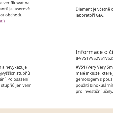
e verifikovat na
antů je laserově
Diamant je včetně ce
ost obchodu.
laboratoří GIA.
ti)
Informace o č
IF
VVS1
VVS2
VS1
VS2
m a nevykazuje
VVS1
(Very Very Sma
jvyšších stupňů
malé inkluze, které
ání. Po osazení
gemologem s použit
 stupňů jen velmi
použití binokulárn
pro investiční účely.