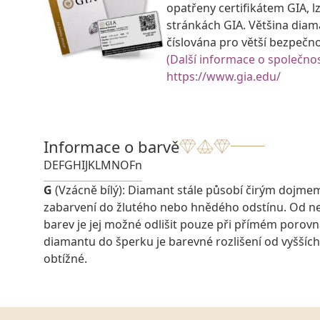
opatřeny certifikátem GIA, lz
stránkách GIA. Většina diam
číslována pro větší bezpečn
(Další informace o společnos
https://www.gia.edu/
Informace o barvě
D
E
F
G
H
I
J
K
L
M
N
O
Fn
G
(Vzácně bílý): Diamant stále působí čirým dojme
zabarvení do žlutého nebo hnědého odstínu. Od ne
barev je jej možné odlišit pouze při přímém porovn
diamantu do šperku je barevné rozlišení od vyšších
obtížné.