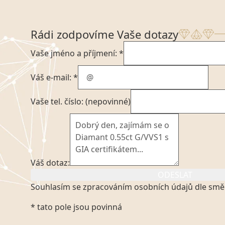
Rádi zodpovíme Vaše dotazy
Vaše jméno a příjmení: *
Váš e-mail: *
Vaše tel. číslo: (nepovinné)
Váš dotaz:
ODESLAT
Souhlasím se zpracováním osobních údajů dle smě
Kliknutím na výše uvedený odkaz, v souladu se zák
* tato pole jsou povinná
platném znění výslovně souhlasím se zpracováním