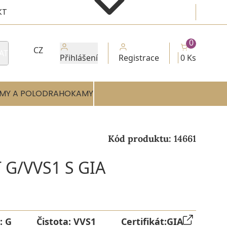
KT
0
CZ
AT
Přihlášení
Registrace
0 Ks
MY A POLODRAHOKAMY
Kód produktu:
14661
 G/VVS1 S GIA
:
G
Čistota:
VVS1
Certifikát:
GIA