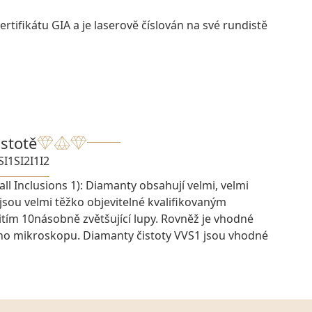
rtifikátu GIA a je laserově číslován na své rundistě
istotě
SI1
SI2
I1
I2
ll Inclusions 1): Diamanty obsahují velmi, velmi
 jsou velmi těžko objevitelné kvalifikovaným
ím 10násobně zvětšující lupy. Rovněž je vhodné
ího mikroskopu. Diamanty čistoty VVS1 jsou vhodné