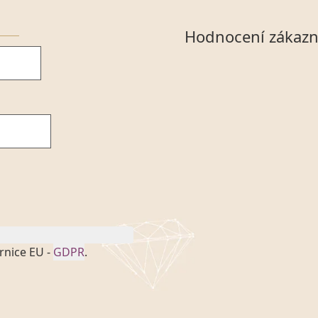
Hodnocení zákazn
rnice EU -
GDPR
.
onem č. 101/2000 Sb. v
 a uchováním veškerých
vím společnosti