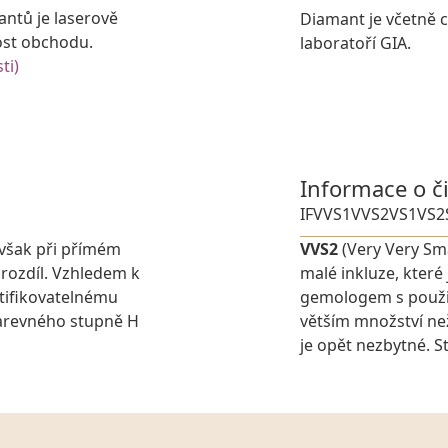
antů je laserově
Diamant je včetně ce
ost obchodu.
laboratoří GIA.
ti)
Informace o č
IF
VVS1
VVS2
VS1
VS2
avšak při přímém
VVS2
(Very Very Sma
 rozdíl. Vzhledem k
malé inkluze, které
tifikovatelnému
gemologem s použit
barevného stupně H
větším množství ne
je opět nezbytné. St