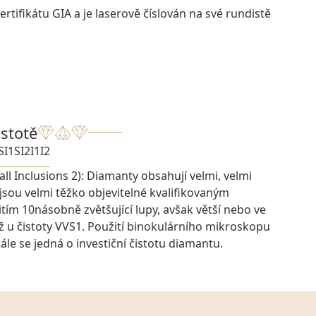
rtifikátu GIA a je laserově číslován na své rundistě
istotě
SI1
SI2
I1
I2
ll Inclusions 2): Diamanty obsahují velmi, velmi
 jsou velmi těžko objevitelné kvalifikovaným
ím 10násobně zvětšující lupy, avšak větší nebo ve
ž u čistoty VVS1. Použití binokulárního mikroskopu
ále se jedná o investiční čistotu diamantu.