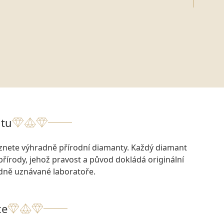
tu
eznete výhradně přírodní diamanty. Každý diamant
přírody, jehož pravost a původ dokládá originální
odně uznávané laboratoře.
ce