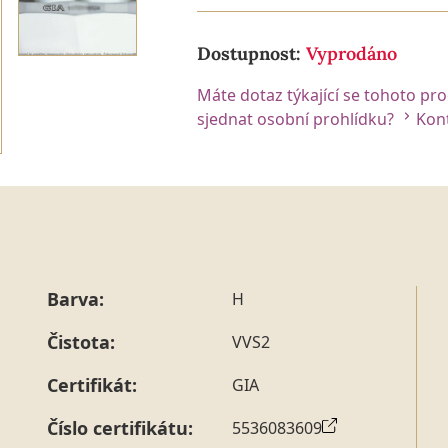
Dostupnost:
Vyprodáno
Máte dotaz týkající se tohoto pr
sjednat osobní prohlídku?
Kont
Barva:
H
Čistota:
VVS2
Certifikát:
GIA
Číslo certifikátu:
5536083609