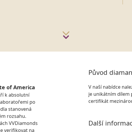
Původ diaman
te of America
V naší nabídce nal
je unikátním dílem 
ří k absolutní
certifikát mezinár
laboratořemi po
idla stanovená
ém rozsahu.
Další informa
kách VVDiamonds
e verifikovat na