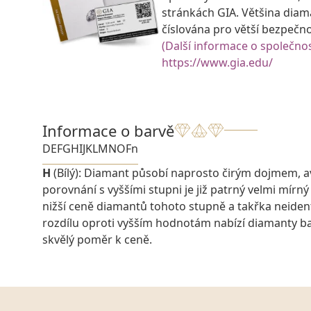
stránkách GIA. Většina diam
číslována pro větší bezpečn
(Další informace o společnos
https://www.gia.edu/
Informace o barvě
D
E
F
G
H
I
J
K
L
M
N
O
Fn
H
(Bílý): Diamant působí naprosto čirým dojmem, 
porovnání s vyššími stupni je již patrný velmi mírný
nižší ceně diamantů tohoto stupně a takřka neiden
rozdílu oproti vyšším hodnotám nabízí diamanty 
skvělý poměr k ceně.