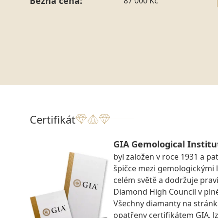
Běžná cena:
87 000 Kč
Certifikát
GIA Gemological Institu
byl založen v roce 1931 a pat
špičce mezi gemologickými 
celém světě a dodržuje prav
Diamond High Council v pln
Všechny diamanty na strán
opatřeny certifikátem GIA, lz