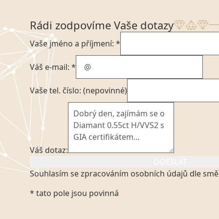
Rádi zodpovíme Vaše dotazy
Vaše jméno a příjmení: *
Váš e-mail: *
Vaše tel. číslo: (nepovinné)
Váš dotaz:
ODESLAT
Souhlasím se zpracováním osobních údajů dle smě
Kliknutím na výše uvedený odkaz, v souladu se zák
* tato pole jsou povinná
platném znění výslovně souhlasím se zpracováním
mých osobních údajů, které poskytuji prostřednict