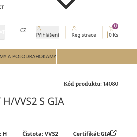
KT
0
CZ
AT
Přihlášení
Registrace
0 Ks
MY A POLODRAHOKAMY
Kód produktu:
14080
 H/VVS2 S GIA
:
H
Čistota:
VVS2
Certifikát:
GIA