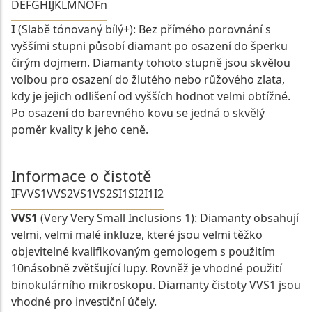
D
E
F
G
H
I
J
K
L
M
N
O
Fn
I
(Slabě tónovaný bílý+): Bez přímého porovnání s
vyššími stupni působí diamant po osazení do šperku
čirým dojmem. Diamanty tohoto stupně jsou skvělou
volbou pro osazení do žlutého nebo růžového zlata,
kdy je jejich odlišení od vyšších hodnot velmi obtížné.
Po osazení do barevného kovu se jedná o skvělý
poměr kvality k jeho ceně.
Informace o čistotě
IF
VVS1
VVS2
VS1
VS2
SI1
SI2
I1
I2
VVS1
(Very Very Small Inclusions 1): Diamanty obsahují
velmi, velmi malé inkluze, které jsou velmi těžko
objevitelné kvalifikovaným gemologem s použitím
10násobně zvětšující lupy. Rovněž je vhodné použití
binokulárního mikroskopu. Diamanty čistoty VVS1 jsou
vhodné pro investiční účely.