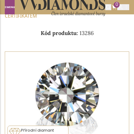
0
Domů
NABÍDKA DIAMANTŮ
0.55CT I/VVS1 S GIA
CERTIFIKÁTEM
Kód produktu:
13286
Přírodní diamant