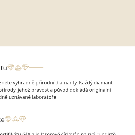
tu
eznete výhradně přírodní diamanty. Každý diamant
přírody, jehož pravost a původ dokládá originální
odně uznávané laboratoře.
ce
rtifikátu GIA a je laserově číslován na své rundistě