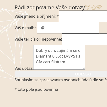
Rádi zodpovíme Vaše dotazy
Vaše jméno a příjmení: *
Váš e-mail: *
Vaše tel. číslo: (nepovinné)
Váš dotaz:
ODESLAT
Souhlasím se zpracováním osobních údajů dle smě
Kliknutím na výše uvedený odkaz, v souladu se zák
* tato pole jsou povinná
platném znění výslovně souhlasím se zpracováním
mých osobních údajů, které poskytuji prostřednict
VVDiamonds s.r.o., IČO: 05892481. Tyto údaje posky