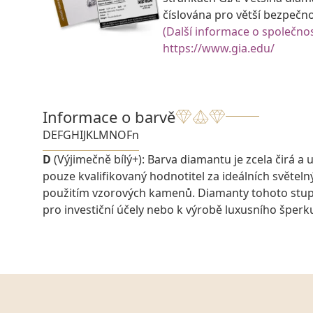
číslována pro větší bezpečn
(Další informace o společnos
https://www.gia.edu/
Informace o barvě
D
E
F
G
H
I
J
K
L
M
N
O
Fn
D
(Výjimečně bílý+): Barva diamantu je zcela čirá a u
pouze kvalifikovaný hodnotitel za ideálních světel
použitím vzorových kamenů. Diamanty tohoto stu
pro investiční účely nebo k výrobě luxusního šperk