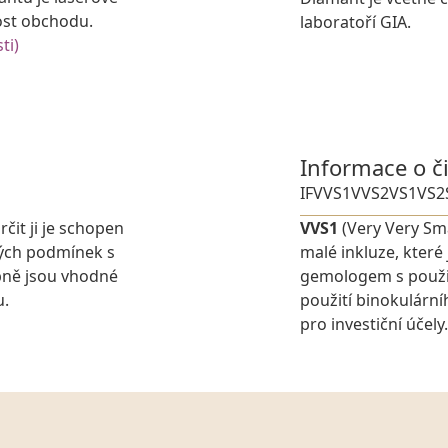
ost obchodu.
laboratoří GIA.
ti)
Informace o č
IF
VVS1
VVS2
VS1
VS2
rčit ji je schopen
VVS1
(Very Very Sma
ných podmínek s
malé inkluze, které
pně jsou vhodné
gemologem s použit
u.
použití binokulárn
pro investiční účely.