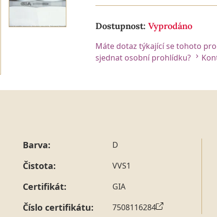
Dostupnost:
Vyprodáno
Máte dotaz týkající se tohoto pr
sjednat osobní prohlídku?
Kont
Barva:
D
Čistota:
VVS1
Certifikát:
GIA
Číslo certifikátu:
7508116284