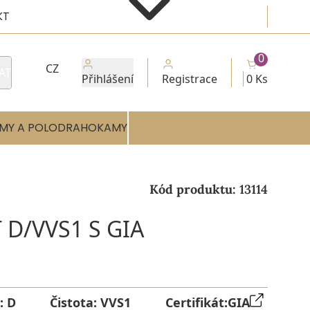
KT
0
CZ
AT
Přihlášení
Registrace
0 Ks
MY A POLODRAHOKAMY
Kód produktu:
13114
 D/VVS1 S GIA
:
D
Čistota:
VVS1
Certifikát:
GIA