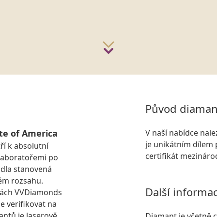
Původ diaman
te of America
V naší nabídce nal
je unikátním dílem 
ří k absolutní
certifikát mezinár
laboratořemi po
idla stanovená
ém rozsahu.
Další informa
kách VVDiamonds
e verifikovat na
antů je laserově
Diamant je včetně ce