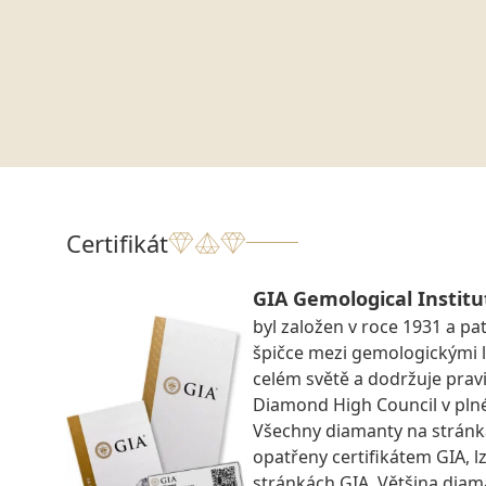
Certifikát
GIA Gemological Institu
byl založen v roce 1931 a pat
špičce mezi gemologickými 
celém světě a dodržuje prav
Diamond High Council v pln
Všechny diamanty na strán
opatřeny certifikátem GIA, lz
stránkách GIA. Většina diam