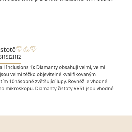
istotě
SI1
SI2
I1
I2
ll Inclusions 1): Diamanty obsahují velmi, velmi
 jsou velmi těžko objevitelné kvalifikovaným
ím 10násobně zvětšující lupy. Rovněž je vhodné
ího mikroskopu. Diamanty čistoty VVS1 jsou vhodné