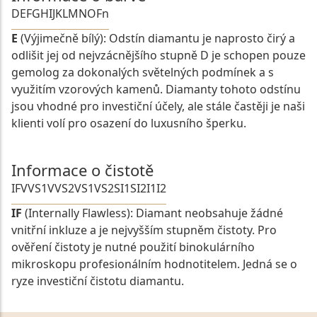
D
E
F
G
H
I
J
K
L
M
N
O
Fn
E
(Výjimečně bílý): Odstín diamantu je naprosto čirý a
odlišit jej od nejvzácnějšího stupně D je schopen pouze
gemolog za dokonalých světelných podmínek a s
využitím vzorových kamenů. Diamanty tohoto odstínu
jsou vhodné pro investiční účely, ale stále častěji je naši
klienti volí pro osazení do luxusního šperku.
Informace o čistotě
IF
VVS1
VVS2
VS1
VS2
SI1
SI2
I1
I2
IF
(Internally Flawless): Diamant neobsahuje žádné
vnitřní inkluze a je nejvyšším stupněm čistoty. Pro
ověření čistoty je nutné použití binokulárního
mikroskopu profesionálním hodnotitelem. Jedná se o
ryze investiční čistotu diamantu.