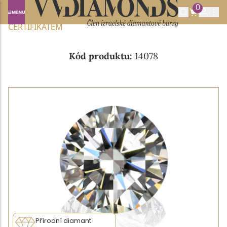
0
Domů
NABÍDKA DIAMANTŮ
0.56CT E/IF S GIA
CERTIFIKÁTEM
Kód produktu:
14078
Přírodní diamant