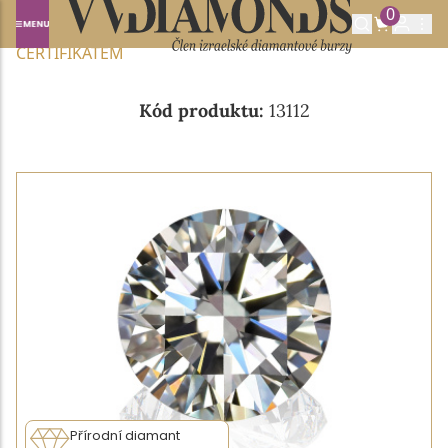
0
Domů
NABÍDKA DIAMANTŮ
0.56CT I/VVS1 S GIA
CERTIFIKÁTEM
Kód produktu:
13112
Přírodní diamant