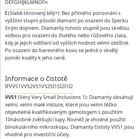
D
E
F
G
H
I
J
K
L
M
N
O
Fn
I
(Slabě tónovaný bílý+): Bez přímého porovnání s
vyššími stupni působí diamant po osazení do šperku
čirým dojmem. Diamanty tohoto stupně jsou skvělou
volbou pro osazení do žlutého nebo růžového zlata,
kdy je jejich odlišení od vyšších hodnot velmi obtížné.
Po osazení do barevného kovu se jedná o skvělý
poměr kvality k jeho ceně.
Informace o čistotě
IF
VVS1
VVS2
VS1
VS2
SI1
SI2
I1
I2
VVS1
(Very Very Small Inclusions 1): Diamanty obsahují
velmi, velmi malé inkluze, které jsou velmi těžko
objevitelné kvalifikovaným gemologem s použitím
10násobně zvětšující lupy. Rovněž je vhodné použití
binokulárního mikroskopu. Diamanty čistoty VVS1 jsou
vhodné pro investiční účely.