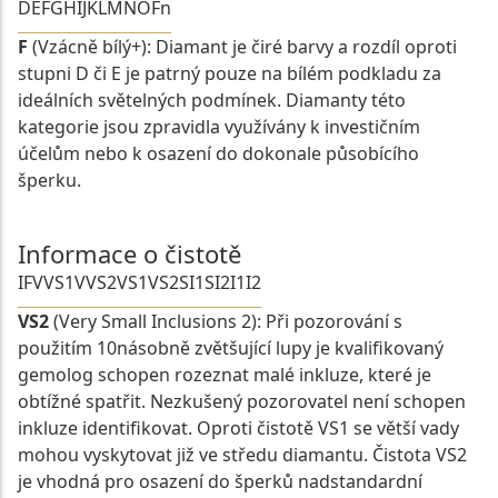
D
E
F
G
H
I
J
K
L
M
N
O
Fn
F
(Vzácně bílý+): Diamant je čiré barvy a rozdíl oproti
stupni D či E je patrný pouze na bílém podkladu za
ideálních světelných podmínek. Diamanty této
kategorie jsou zpravidla využívány k investičním
účelům nebo k osazení do dokonale působícího
šperku.
Informace o čistotě
IF
VVS1
VVS2
VS1
VS2
SI1
SI2
I1
I2
VS2
(Very Small Inclusions 2): Při pozorování s
použitím 10násobně zvětšující lupy je kvalifikovaný
gemolog schopen rozeznat malé inkluze, které je
obtížné spatřit. Nezkušený pozorovatel není schopen
inkluze identifikovat. Oproti čistotě VS1 se větší vady
mohou vyskytovat již ve středu diamantu. Čistota VS2
je vhodná pro osazení do šperků nadstandardní