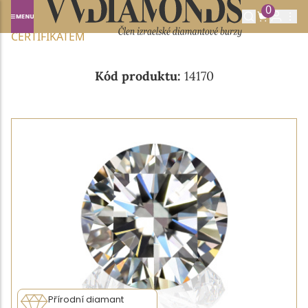
0
Domů
NABÍDKA DIAMANTŮ
0.58CT F/VS2 S GIA
CERTIFIKÁTEM
Kód produktu:
14170
Přírodní diamant