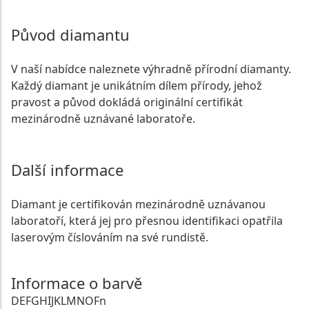
Původ diamantu
V naší nabídce naleznete výhradně přírodní diamanty.
Každý diamant je unikátním dílem přírody, jehož
pravost a původ dokládá originální certifikát
mezinárodně uznávané laboratoře.
Další informace
Diamant je certifikován mezinárodně uznávanou
laboratoří, která jej pro přesnou identifikaci opatřila
laserovým číslováním na své rundistě.
Informace o barvě
D
E
F
G
H
I
J
K
L
M
N
O
Fn