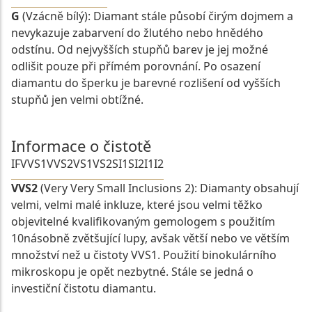
G
(Vzácně bílý): Diamant stále působí čirým dojmem a
nevykazuje zabarvení do žlutého nebo hnědého
odstínu. Od nejvyšších stupňů barev je jej možné
odlišit pouze při přímém porovnání. Po osazení
diamantu do šperku je barevné rozlišení od vyšších
stupňů jen velmi obtížné.
Informace o čistotě
IF
VVS1
VVS2
VS1
VS2
SI1
SI2
I1
I2
VVS2
(Very Very Small Inclusions 2): Diamanty obsahují
velmi, velmi malé inkluze, které jsou velmi těžko
objevitelné kvalifikovaným gemologem s použitím
10násobně zvětšující lupy, avšak větší nebo ve větším
množství než u čistoty VVS1. Použití binokulárního
mikroskopu je opět nezbytné. Stále se jedná o
investiční čistotu diamantu.