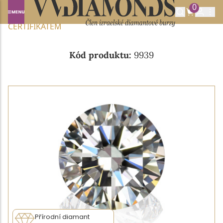
0
Domů
NABÍDKA DIAMANTŮ
0.58CT G/VVS2 S GIA
CERTIFIKÁTEM
Kód produktu:
9939
Přírodní diamant