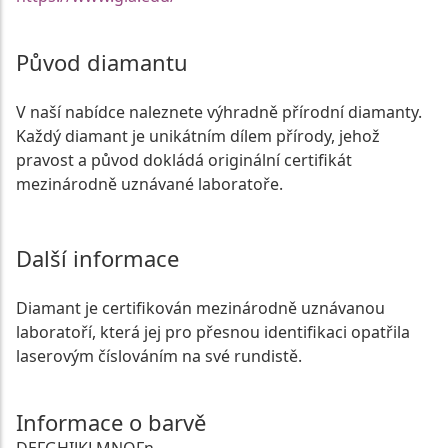
Původ diamantu
V naší nabídce naleznete výhradně přírodní diamanty.
Každý diamant je unikátním dílem přírody, jehož
pravost a původ dokládá originální certifikát
mezinárodně uznávané laboratoře.
Další informace
Diamant je certifikován mezinárodně uznávanou
laboratoří, která jej pro přesnou identifikaci opatřila
laserovým číslováním na své rundistě.
Informace o barvě
D
E
F
G
H
I
J
K
L
M
N
O
Fn