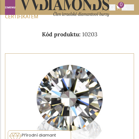
0
Domů
NABÍDKA DIAMANTŮ
0.59CT D/VVS1 S GIA
CERTIFIKÁTEM
Kód produktu:
10203
Přírodní diamant