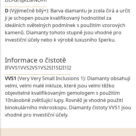
D
(Výjimečně bílý+): Barva diamantu je zcela čirá a určit
ji je schopen pouze kvalifikovaný hodnotitel za
ideálních světelných podmínek s použitím vzorových
kamenů. Diamanty tohoto stupně jsou vhodné pro
investiční účely nebo k výrobě luxusního šperku.
Informace o čistotě
IF
VVS1
VVS2
VS1
VS2
SI1
SI2
I1
I2
VVS1
(Very Very Small Inclusions 1): Diamanty obsahují
velmi, velmi malé inkluze, které jsou velmi těžko
objevitelné kvalifikovaným gemologem s použitím
10násobně zvětšující lupy. Rovněž je vhodné použití
binokulárního mikroskopu. Diamanty čistoty VVS1 jsou
vhodné pro investiční účely.