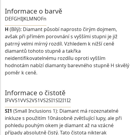
Informace o barvě
D
E
F
G
H
I
J
K
L
M
N
O
Fn
H
(Bílý): Diamant působí naprosto čirým dojmem,
avšak při přímém porovnání s vyššími stupni je již
patrný velmi mírný rozdíl. Vzhledem k nižší ceně
diamantů tohoto stupně a takřka
neidentifikovatelnému rozdílu oproti vyšším
hodnotám nabízí diamanty barevného stupně H skvělý
poměr k ceně.
Informace o čistotě
IF
VVS1
VVS2
VS1
VS2
SI1
SI2
I1
I2
SI1
(Small Inclusions 1): Diamant má rozeznatelné
inkluze s použitím 10násobně zvětšující lupy, ale při
pohledu pouhým okem je diamant až na vzácné
případy absolutně čistý. Tato čistota nikterak