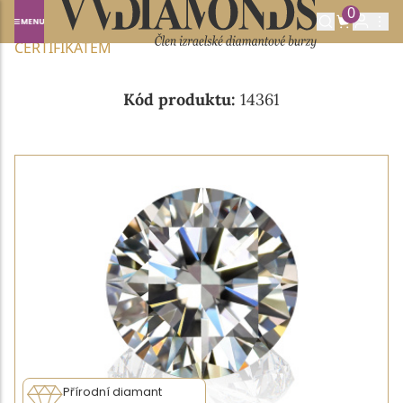
0
Domů
NABÍDKA DIAMANTŮ
0.59CT H/SI1 S GIA
CERTIFIKÁTEM
Kód produktu:
14361
Přírodní diamant