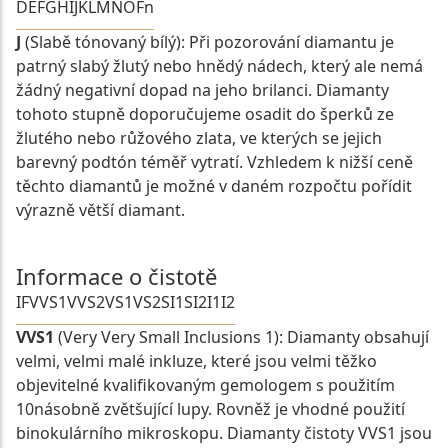
D
E
F
G
H
I
J
K
L
M
N
O
Fn
J
(Slabě tónovaný bílý): Při pozorování diamantu je
patrný slabý žlutý nebo hnědý nádech, který ale nemá
žádný negativní dopad na jeho brilanci. Diamanty
tohoto stupně doporučujeme osadit do šperků ze
žlutého nebo růžového zlata, ve kterých se jejich
barevný podtón téměř vytratí. Vzhledem k nižší ceně
těchto diamantů je možné v daném rozpočtu pořídit
výrazně větší diamant.
Informace o čistotě
IF
VVS1
VVS2
VS1
VS2
SI1
SI2
I1
I2
VVS1
(Very Very Small Inclusions 1): Diamanty obsahují
velmi, velmi malé inkluze, které jsou velmi těžko
objevitelné kvalifikovaným gemologem s použitím
10násobně zvětšující lupy. Rovněž je vhodné použití
binokulárního mikroskopu. Diamanty čistoty VVS1 jsou