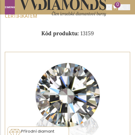
0
Domů
NABÍDKA DIAMANTŮ
0.60CT J/VVS1 S GIA
CERTIFIKÁTEM
Kód produktu:
13159
Přírodní diamant