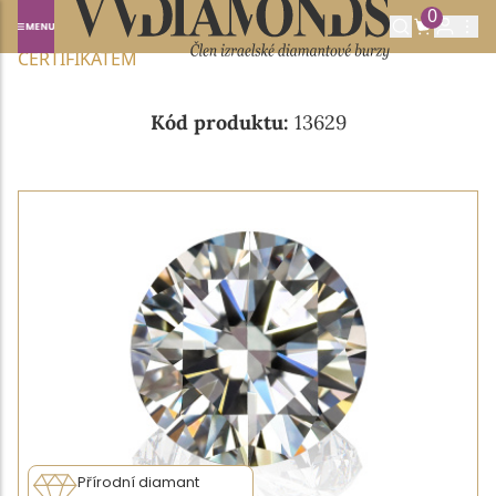
0
Domů
NABÍDKA DIAMANTŮ
0.65CT H/SI1 S GIA
CERTIFIKÁTEM
Kód produktu:
13629
Přírodní diamant