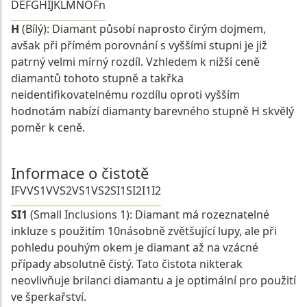
D
E
F
G
H
I
J
K
L
M
N
O
Fn
H
(Bílý): Diamant působí naprosto čirým dojmem,
avšak při přímém porovnání s vyššími stupni je již
patrný velmi mírný rozdíl. Vzhledem k nižší ceně
diamantů tohoto stupně a takřka
neidentifikovatelnému rozdílu oproti vyšším
hodnotám nabízí diamanty barevného stupně H skvělý
poměr k ceně.
Informace o čistotě
IF
VVS1
VVS2
VS1
VS2
SI1
SI2
I1
I2
SI1
(Small Inclusions 1): Diamant má rozeznatelné
inkluze s použitím 10násobně zvětšující lupy, ale při
pohledu pouhým okem je diamant až na vzácné
případy absolutně čistý. Tato čistota nikterak
neovlivňuje brilanci diamantu a je optimální pro použití
ve šperkařství.