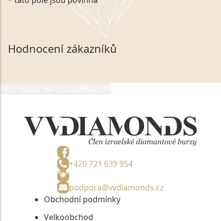
zákonem č. 101/2000 Sb. v platném znění výslovně
souhlasím se zpracováním a uchováním veškerých
mých osobních údajů, které poskytuji prostřednictvím
společnosti VVDiamonds s.r.o., IČO: 05892481. Tyto
Hodnocení zákazníků
údaje poskytuji společnosti VVDiamonds s.r.o., IČO:
05892481, jako správci osobních údajů či jako jeho
zmocněnému zástupci, výhradně za účelem poskytnutí
PŘEPNOUT NA PC ZOBRAZENÍ
informací, nejdéle na tři roky od jejich zaslání.
+420 721 639 954
podpora@vvdiamonds.cz
Obchodní podmínky
Velkoobchod