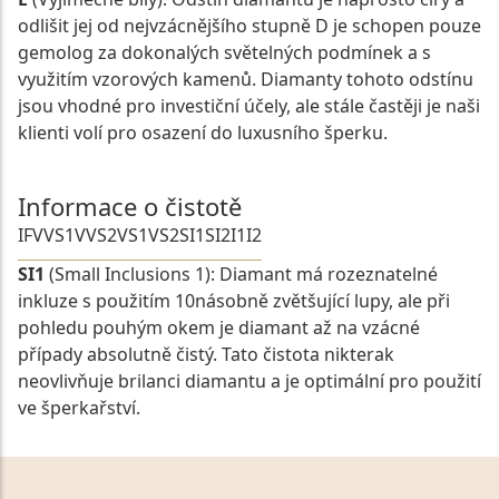
odlišit jej od nejvzácnějšího stupně D je schopen pouze
gemolog za dokonalých světelných podmínek a s
využitím vzorových kamenů. Diamanty tohoto odstínu
jsou vhodné pro investiční účely, ale stále častěji je naši
klienti volí pro osazení do luxusního šperku.
Informace o čistotě
IF
VVS1
VVS2
VS1
VS2
SI1
SI2
I1
I2
SI1
(Small Inclusions 1): Diamant má rozeznatelné
inkluze s použitím 10násobně zvětšující lupy, ale při
pohledu pouhým okem je diamant až na vzácné
případy absolutně čistý. Tato čistota nikterak
neovlivňuje brilanci diamantu a je optimální pro použití
ve šperkařství.