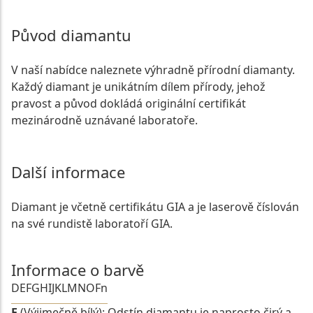
Původ diamantu
V naší nabídce naleznete výhradně přírodní diamanty.
Každý diamant je unikátním dílem přírody, jehož
pravost a původ dokládá originální certifikát
mezinárodně uznávané laboratoře.
Další informace
Diamant je včetně certifikátu GIA a je laserově číslován
na své rundistě laboratoří GIA.
Informace o barvě
D
E
F
G
H
I
J
K
L
M
N
O
Fn
E
(Výjimečně bílý): Odstín diamantu je naprosto čirý a