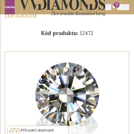
0
Domů
NABÍDKA DIAMANTŮ
0.70CT E/SI1 S GIA
CERTIFIKÁTEM
Kód produktu:
12472
Přírodní diamant