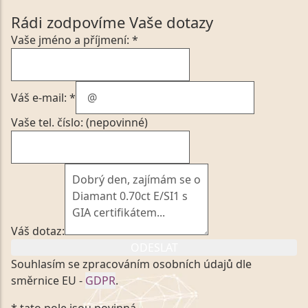
Rádi zodpovíme Vaše dotazy
Vaše jméno a příjmení: *
Váš e-mail: *
Vaše tel. číslo: (nepovinné)
Váš dotaz:
ODESLAT
Souhlasím se zpracováním osobních údajů dle
směrnice EU -
GDPR
.
Kliknutím na výše uvedený odkaz, v souladu se
* tato pole jsou povinná