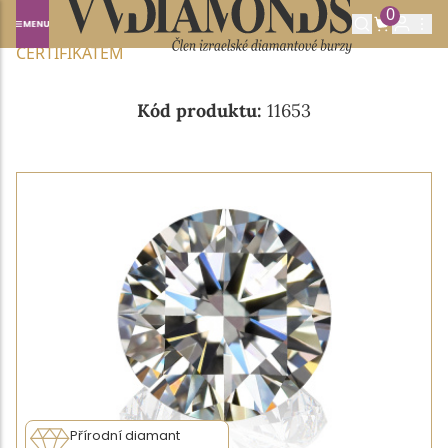
0
Domů
NABÍDKA DIAMANTŮ
0.70CT E/VS1 S GIA
CERTIFIKÁTEM
Kód produktu:
11653
Přírodní diamant