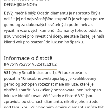
D
E
F
G
H
I
J
K
L
M
N
O
Fn
E
(Výjimečně bílý): Odstín diamantu je naprosto čirý a
odlišit jej od nejvzácnějšího stupně D je schopen pouze
gemolog za dokonalých světelných podmínek a s
využitím vzorových kamenů. Diamanty tohoto odstínu
jsou vhodné pro investiční účely, ale stále častěji je naši
klienti volí pro osazení do luxusního šperku.
Informace o čistotě
IF
VVS1
VVS2
VS1
VS2
SI1
SI2
I1
I2
VS1
(Very Small Inclusions 1): Při pozorování s
použitím 10násobně zvětšující lupy je kvalifikovaný
gemolog schopen rozeznat malé inkluze, které je
obtížné spatřit. Nezkušený pozorovatel není schopen
inkluze identifikovat. Větší vady v čistotě VS1 jsou
zpravidla po stranách diamantu, nikoli v jeho středu
pod tabulkou. Při vhodném výběru diamantu může být