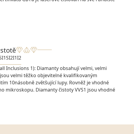
istotě
SI1
SI2
I1
I2
ll Inclusions 1): Diamanty obsahují velmi, velmi
 jsou velmi těžko objevitelné kvalifikovaným
ím 10násobně zvětšující lupy. Rovněž je vhodné
ího mikroskopu. Diamanty čistoty VVS1 jsou vhodné