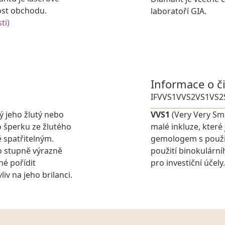
ost obchodu.
laboratoří GIA.
ti)
Informace o č
IF
VVS1
VVS2
VS1
VS2
ý jeho žlutý nebo
VVS1
(Very Very Sma
 šperku ze žlutého
malé inkluze, které
 spatřitelným.
gemologem s použit
o stupně výrazně
použití binokulárn
é pořídit
pro investiční účely.
v na jeho brilanci.