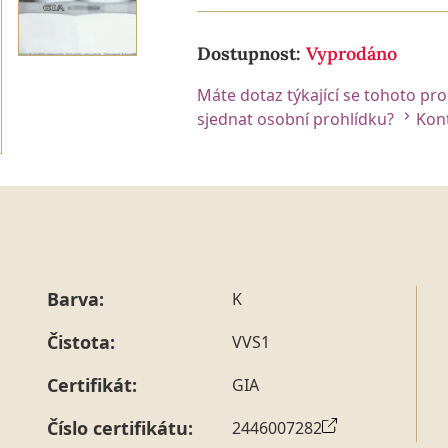
Dostupnost:
Vyprodáno
Máte dotaz týkající se tohoto pr
sjednat osobní prohlídku?
Kont
Barva:
K
Čistota:
VVS1
Certifikát:
GIA
Číslo certifikátu:
2446007282