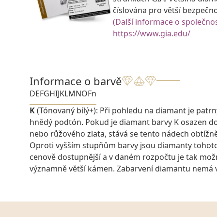
číslována pro větší bezpečn
(Další informace o společnos
https://www.gia.edu/
Informace o barvě
D
E
F
G
H
I
J
K
L
M
N
O
Fn
K
(Tónovaný bílý+): Při pohledu na diamant je patrn
hnědý podtón. Pokud je diamant barvy K osazen do
nebo růžového zlata, stává se tento nádech obtížně
Oproti vyšším stupňům barvy jsou diamanty tohot
cenově dostupnější a v daném rozpočtu je tak možn
významně větší kámen. Zabarvení diamantu nemá vli