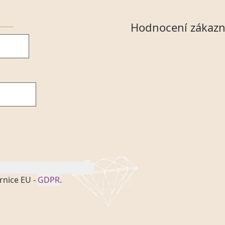
Hodnocení zákazn
rnice EU -
GDPR
.
onem č. 101/2000 Sb. v
 a uchováním veškerých
vím společnosti