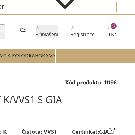
KT
0
CZ
AT
Přihlášení
Registrace
0 Ks
MY A POLODRAHOKAMY
Kód produktu:
11196
 K/VVS1 S GIA
:
K
Čistota:
VVS1
Certifikát:
GIA