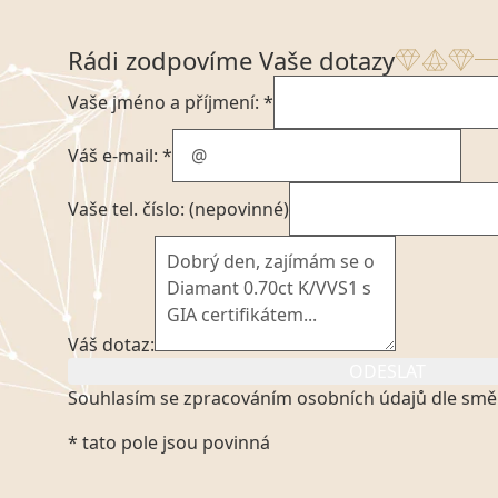
Rádi zodpovíme Vaše dotazy
Vaše jméno a příjmení: *
Váš e-mail: *
Vaše tel. číslo: (nepovinné)
Váš dotaz:
ODESLAT
Souhlasím se zpracováním osobních údajů dle smě
Kliknutím na výše uvedený odkaz, v souladu se zák
* tato pole jsou povinná
platném znění výslovně souhlasím se zpracováním
mých osobních údajů, které poskytuji prostřednict