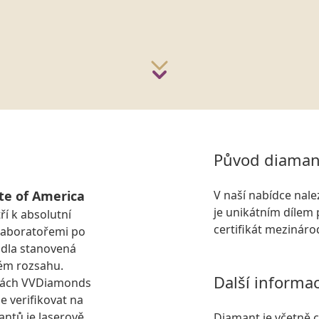
Původ diaman
te of America
V naší nabídce nal
je unikátním dílem 
ří k absolutní
certifikát mezinár
laboratořemi po
idla stanovená
ém rozsahu.
Další informa
kách VVDiamonds
e verifikovat na
antů je laserově
Diamant je včetně ce