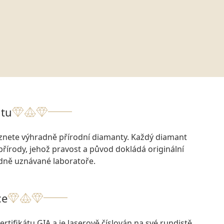
tu
eznete výhradně přírodní diamanty. Každý diamant
přírody, jehož pravost a původ dokládá originální
odně uznávané laboratoře.
ce
rtifikátu GIA a je laserově číslován na své rundistě