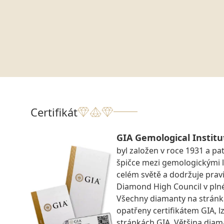
Certifikát
GIA Gemological Institu
byl založen v roce 1931 a pat
špičce mezi gemologickými 
celém světě a dodržuje prav
Diamond High Council v pln
Všechny diamanty na strán
opatřeny certifikátem GIA, lz
stránkách GIA. Většina diam