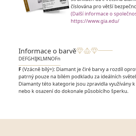
číslována pro větší bezpečn
(Další informace o společnos
https://www.gia.edu/
Informace o barvě
D
E
F
G
H
I
J
K
L
M
N
O
Fn
F
(Vzácně bílý+): Diamant je čiré barvy a rozdíl oprot
patrný pouze na bílém podkladu za ideálních svět
Diamanty této kategorie jsou zpravidla využívány k
nebo k osazení do dokonale působícího šperku.