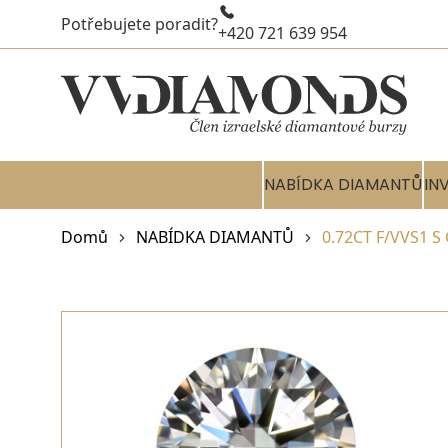
Potřebujete poradit?
+420 721 639 954
NABÍDKA DIAMANTŮ
IN
Domů
NABÍDKA DIAMANTŮ
0.72CT F/VVS1 S