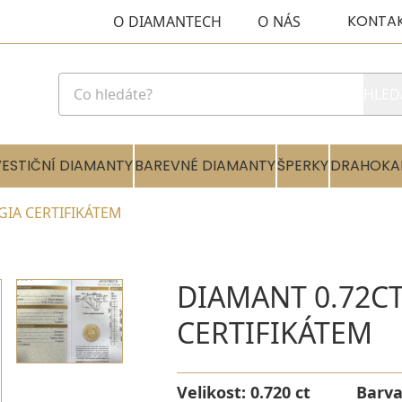
KONTA
O DIAMANTECH
O NÁS
HLED
VESTIČNÍ DIAMANTY
BAREVNÉ DIAMANTY
ŠPERKY
DRAHOKA
 GIA CERTIFIKÁTEM
DIAMANT 0.72CT
CERTIFIKÁTEM
Velikost:
0.720 ct
Barv