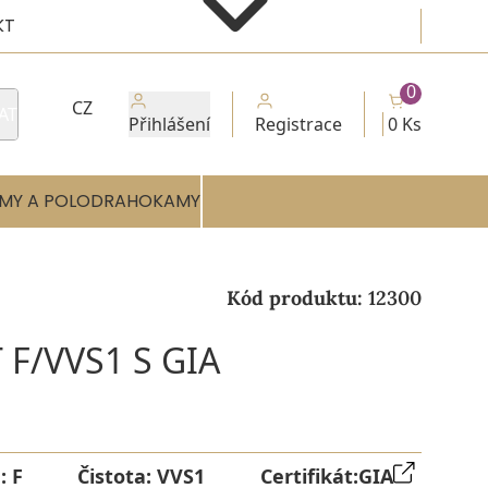
KT
0
CZ
AT
Přihlášení
Registrace
0 Ks
MY A POLODRAHOKAMY
Kód produktu:
12300
 F/VVS1 S GIA
a:
F
Čistota:
VVS1
Certifikát:
GIA