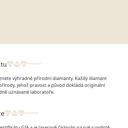
tu
eznete výhradně přírodní diamanty. Každý diamant
přírody, jehož pravost a původ dokládá originální
odně uznávané laboratoře.
ce
rtifikátu GIA a je laserově číslován na své rundistě