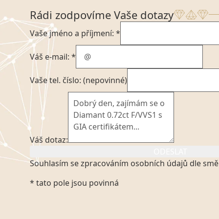
Rádi zodpovíme Vaše dotazy
Vaše jméno a příjmení: *
Váš e-mail: *
Vaše tel. číslo: (nepovinné)
Váš dotaz:
ODESLAT
Souhlasím se zpracováním osobních údajů dle smě
Kliknutím na výše uvedený odkaz, v souladu se zák
* tato pole jsou povinná
platném znění výslovně souhlasím se zpracováním
mých osobních údajů, které poskytuji prostřednict
VVDiamonds s.r.o., IČO: 05892481. Tyto údaje posky