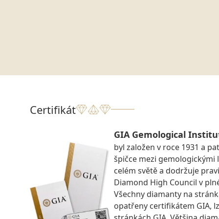
Certifikát
GIA Gemological Institu
byl založen v roce 1931 a pat
špičce mezi gemologickými 
celém světě a dodržuje prav
Diamond High Council v pln
Všechny diamanty na strán
opatřeny certifikátem GIA, lz
stránkách GIA. Většina diam