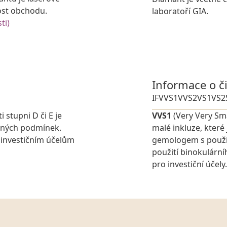
ost obchodu.
laboratoří GIA.
ti)
Informace o č
IF
VVS1
VVS2
VS1
VS2
i stupni D či E je
VVS1
(Very Very Sma
elných podmínek.
malé inkluze, které
 investičním účelům
gemologem s použit
použití binokulárn
pro investiční účely.