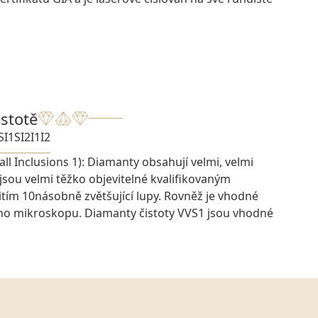
istotě
SI1
SI2
I1
I2
ll Inclusions 1): Diamanty obsahují velmi, velmi
 jsou velmi těžko objevitelné kvalifikovaným
ím 10násobně zvětšující lupy. Rovněž je vhodné
ího mikroskopu. Diamanty čistoty VVS1 jsou vhodné