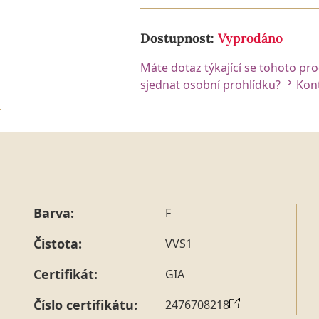
Dostupnost:
Vyprodáno
Máte dotaz týkající se tohoto pr
sjednat osobní prohlídku?
Kont
Barva:
F
Čistota:
VVS1
Certifikát:
GIA
Číslo certifikátu:
2476708218