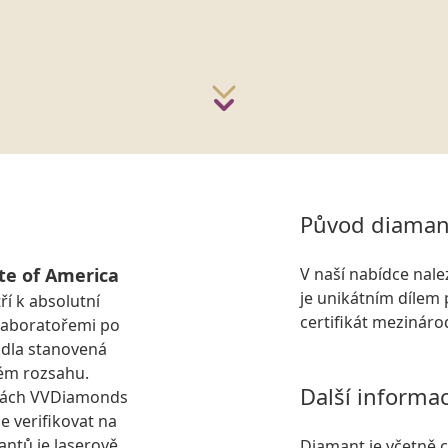
Původ diaman
te of America
V naší nabídce nal
je unikátním dílem 
ří k absolutní
certifikát mezinár
laboratořemi po
idla stanovená
ém rozsahu.
Další informa
kách VVDiamonds
e verifikovat na
antů je laserově
Diamant je včetně ce