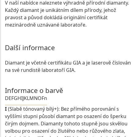
V naší nabídce naleznete výhradně přírodní diamanty.
Každý diamant je unikátním dílem přírody, jehož
pravost a původ dokládá originální certifikát
mezinárodně uznávané laboratoře.
Další informace
Diamant je včetně certifikátu GIA a je laserově číslován
na své rundistě laboratoří GIA.
Informace o barvě
D
E
F
G
H
I
J
K
L
M
N
O
Fn
I
(Slabě tónovaný bílý+): Bez přímého porovnání s
vyššími stupni působí diamant po osazení do šperku
čirým dojmem. Diamanty tohoto stupně jsou skvělou
volbou pro osazení do žlutého nebo růžového zlata,