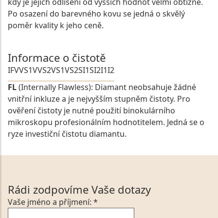
kdy je jejich odlišení od vyšších hodnot velmi obtížné.
Po osazení do barevného kovu se jedná o skvělý
poměr kvality k jeho ceně.
Informace o čistotě
IF
VVS1
VVS2
VS1
VS2
SI1
SI2
I1
I2
FL
(Internally Flawless): Diamant neobsahuje žádné
vnitřní inkluze a je nejvyšším stupněm čistoty. Pro
ověření čistoty je nutné použití binokulárního
mikroskopu profesionálním hodnotitelem. Jedná se o
ryze investiční čistotu diamantu.
Rádi zodpovíme Vaše dotazy
Vaše jméno a příjmení: *