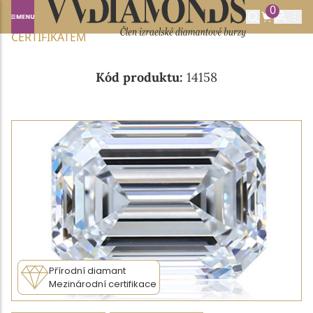
0
Domů
NABÍDKA DIAMANTŮ
0.72CT I/FL S GIA
CERTIFIKÁTEM
Kód produktu:
14158
Přírodní diamant
Mezinárodní certifikace