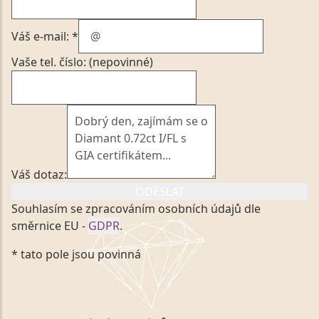
Váš e-mail: *
Vaše tel. číslo: (nepovinné)
Váš dotaz:
ODESLAT
Souhlasím se zpracováním osobních údajů dle
směrnice EU -
GDPR
.
Kliknutím na výše uvedený odkaz, v souladu se
* tato pole jsou povinná
zákonem č. 101/2000 Sb. v platném znění výslovně
souhlasím se zpracováním a uchováním veškerých
mých osobních údajů, které poskytuji prostřednictvím
společnosti VVDiamonds s.r.o., IČO: 05892481. Tyto