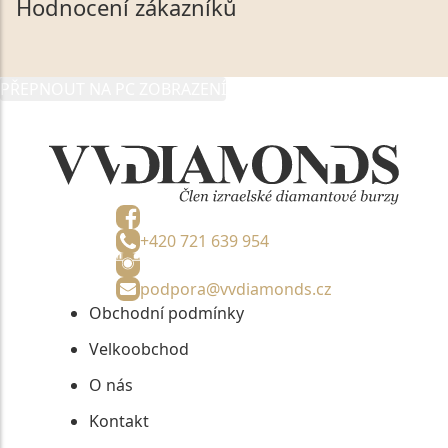
Hodnocení zákazníků
údaje poskytuji společnosti VVDiamonds s.r.o., IČO:
05892481, jako správci osobních údajů či jako jeho
zmocněnému zástupci, výhradně za účelem poskytnutí
PŘEPNOUT NA PC ZOBRAZENÍ
informací, nejdéle na tři roky od jejich zaslání.
+420 721 639 954
podpora@vvdiamonds.cz
Obchodní podmínky
Velkoobchod
O nás
Kontakt