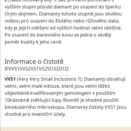
vyššími stupni působí diamant po osazení do šperku
čirým dojmem. Diamanty tohoto stupně jsou skvělou
volbou pro osazení do žlutého nebo růžového zlata,
kdy je jejich odlišení od vyšších hodnot velmi obtížné.
Po osazení do barevného kovu se jedná o skvělý
poměr kvality k jeho ceně.
Informace o čistotě
IF
VVS1
VVS2
VS1
VS2
SI1
SI2
I1
I2
VVS1
(Very Very Small Inclusions 1): Diamanty obsahují
velmi, velmi malé inkluze, které jsou velmi těžko
objevitelné kvalifikovaným gemologem s použitím
10násobně zvětšující lupy. Rovněž je vhodné použití
binokulárního mikroskopu. Diamanty čistoty VVS1 jsou
vhodné pro investiční účely.