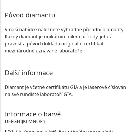
Původ diamantu
V naší nabídce naleznete výhradně přírodní diamanty.
Každý diamant je unikátním dílem přírody, jehož
pravost a původ dokládá originální certifikát
mezinárodně uznávané laboratoře.
Další informace
Diamant je včetně certifikátu GIA a je laserově číslován
na své rundistě laboratoří GIA.
Informace o barvě
D
E
F
G
H
I
J
K
L
M
N
O
Fn
I
(Slabě tónovaný bílý+): Bez přímého porovnání s