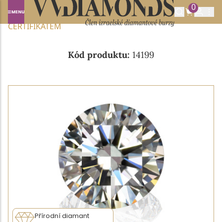
0
Domů
NABÍDKA DIAMANTŮ
0.72CT I/VVS1 S GIA
CERTIFIKÁTEM
Kód produktu:
14199
Přírodní diamant