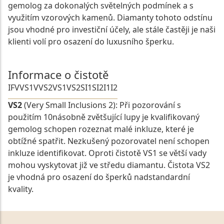
gemolog za dokonalých světelných podmínek a s
využitím vzorových kamenů. Diamanty tohoto odstínu
jsou vhodné pro investiční účely, ale stále častěji je naši
klienti volí pro osazení do luxusního šperku.
Informace o čistotě
IF
VVS1
VVS2
VS1
VS2
SI1
SI2
I1
I2
VS2
(Very Small Inclusions 2): Při pozorování s
použitím 10násobně zvětšující lupy je kvalifikovaný
gemolog schopen rozeznat malé inkluze, které je
obtížné spatřit. Nezkušený pozorovatel není schopen
inkluze identifikovat. Oproti čistotě VS1 se větší vady
mohou vyskytovat již ve středu diamantu. Čistota VS2
je vhodná pro osazení do šperků nadstandardní
kvality.