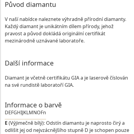
Původ diamantu
V naší nabídce naleznete výhradně přírodní diamanty.
Každý diamant je unikátním dílem přírody, jehož
pravost a původ dokládá originální certifikát
mezinárodně uznávané laboratoře.
Další informace
Diamant je včetně certifikátu GIA a je laserově číslován
na své rundistě laboratoří GIA.
Informace o barvě
D
E
F
G
H
I
J
K
L
M
N
O
Fn
E
(Výjimečně bílý): Odstín diamantu je naprosto čirý a
odlišit jej od nejvzácnějšího stupně D je schopen pouze