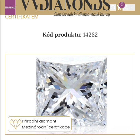
0
Domů
NABÍDKA DIAMANTŮ
0.75CT E/VS2 S GIA
CERTIFIKÁTEM
Kód produktu:
14282
Přírodní diamant
Mezinárodní certifikace