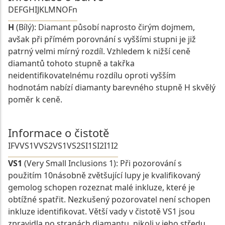
D
E
F
G
H
I
J
K
L
M
N
O
Fn
H
(Bílý): Diamant působí naprosto čirým dojmem,
avšak při přímém porovnání s vyššími stupni je již
patrný velmi mírný rozdíl. Vzhledem k nižší ceně
diamantů tohoto stupně a takřka
neidentifikovatelnému rozdílu oproti vyšším
hodnotám nabízí diamanty barevného stupně H skvělý
poměr k ceně.
Informace o čistotě
IF
VVS1
VVS2
VS1
VS2
SI1
SI2
I1
I2
VS1
(Very Small Inclusions 1): Při pozorování s
použitím 10násobně zvětšující lupy je kvalifikovaný
gemolog schopen rozeznat malé inkluze, které je
obtížné spatřit. Nezkušený pozorovatel není schopen
inkluze identifikovat. Větší vady v čistotě VS1 jsou
zpravidla po stranách diamantu, nikoli v jeho středu