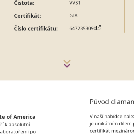
Čistota:
VVS1
Certifikát:
GIA
Číslo certifikátu:
6472353090
Původ diaman
te of America
V naší nabídce nal
je unikátním dílem 
ří k absolutní
certifikát mezinár
laboratořemi po