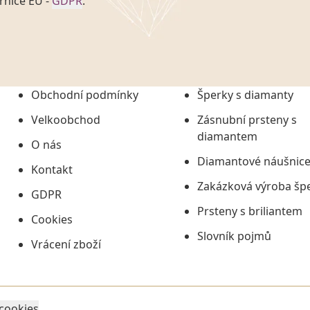
rnice EU -
GDPR
.
onem č. 101/2000 Sb. v
 a uchováním veškerých
vím společnosti
tuji společnosti
ních údajů či jako jeho
Obchodní podmínky
Šperky s diamanty
tí informací, nejdéle
Velkoobchod
Zásnubní prsteny s
diamantem
O nás
Diamantové náušnic
Kontakt
Zakázková výroba šp
GDPR
Prsteny s briliantem
Cookies
Slovník pojmů
Vrácení zboží
 cookies