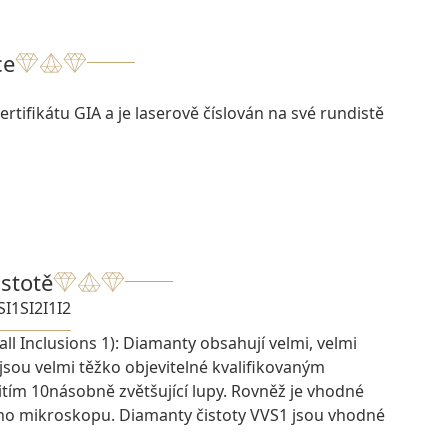
ce
rtifikátu GIA a je laserově číslován na své rundistě
istotě
SI1
SI2
I1
I2
ll Inclusions 1): Diamanty obsahují velmi, velmi
 jsou velmi těžko objevitelné kvalifikovaným
ím 10násobně zvětšující lupy. Rovněž je vhodné
ího mikroskopu. Diamanty čistoty VVS1 jsou vhodné