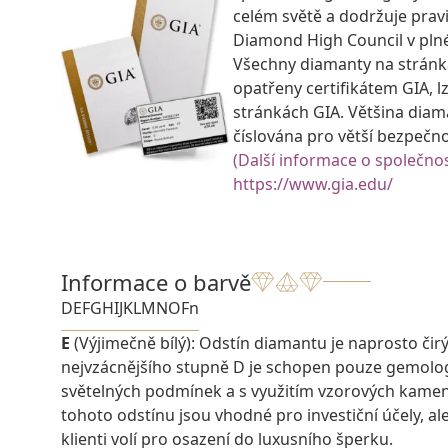
celém světě a dodržuje prav
Diamond High Council v pln
Všechny diamanty na strán
opatřeny certifikátem GIA, lz
stránkách GIA. Většina diam
číslována pro větší bezpečn
(Další informace o společnos
https://www.gia.edu/
Informace o barvě
D
E
F
G
H
I
J
K
L
M
N
O
Fn
E
(Výjimečně bílý): Odstín diamantu je naprosto čirý a
nejvzácnějšího stupně D je schopen pouze gemolo
světelných podmínek a s využitím vzorových kame
tohoto odstínu jsou vhodné pro investiční účely, ale 
klienti volí pro osazení do luxusního šperku.