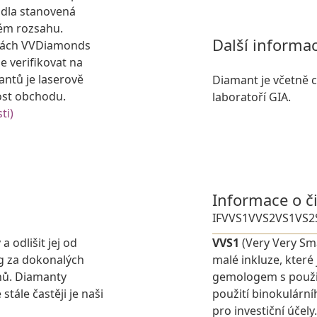
idla stanovená
ém rozsahu.
Další informa
kách VVDiamonds
e verifikovat na
antů je laserově
Diamant je včetně ce
ost obchodu.
laboratoří GIA.
ti)
Informace o č
IF
VVS1
VVS2
VS1
VS2
 odlišit jej od
VVS1
(Very Very Sma
g za dokonalých
malé inkluze, které
nů. Diamanty
gemologem s použit
stále častěji je naši
použití binokulárn
pro investiční účely.