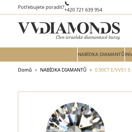
Potřebujete poradit?
+420 721 639 954
NABÍDKA DIAMANTŮ
IN
Domů
NABÍDKA DIAMANTŮ
0.90CT E/VVS1 S