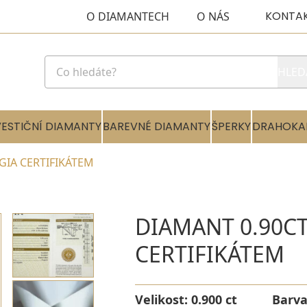
KONTA
O DIAMANTECH
O NÁS
HLED
VESTIČNÍ DIAMANTY
BAREVNÉ DIAMANTY
ŠPERKY
DRAHOKA
 GIA CERTIFIKÁTEM
DIAMANT 0.90CT
CERTIFIKÁTEM
Velikost:
0.900 ct
Barv