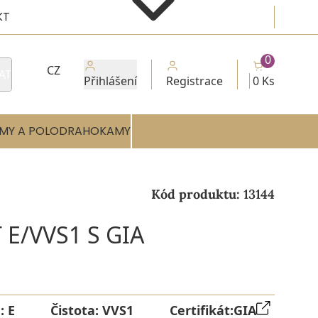
KT
0
CZ
AT
Přihlášení
Registrace
0 Ks
MY A POLODRAHOKAMY
Kód produktu:
13144
 E/VVS1 S GIA
a:
E
Čistota:
VVS1
Certifikát:
GIA