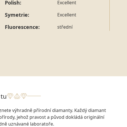
Polish:
Excellent
Symetrie:
Excellent
Fluorescence:
střední
tu
eznete výhradně přírodní diamanty. Každý diamant
přírody, jehož pravost a původ dokládá originální
odně uznávané laboratoře.