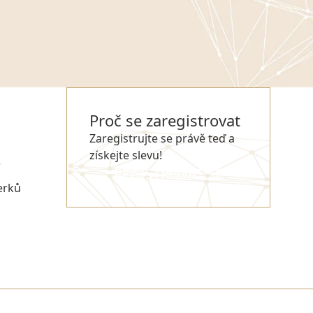
Proč se zaregistrovat
Zaregistrujte se právě teď a
získejte slevu!
e
REGISTROVAT SE
erků