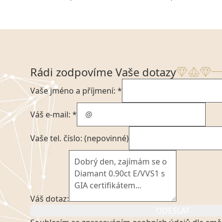
Rádi zodpovíme Vaše dotazy
Vaše jméno a příjmení: *
Váš e-mail: *
Vaše tel. číslo: (nepovinné)
Váš dotaz:
ODESLAT