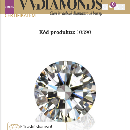
0
Domů
NABÍDKA DIAMANTŮ
0.90CT F/SI1 S GIA
CERTIFIKÁTEM
Kód produktu:
10890
Přírodní diamant