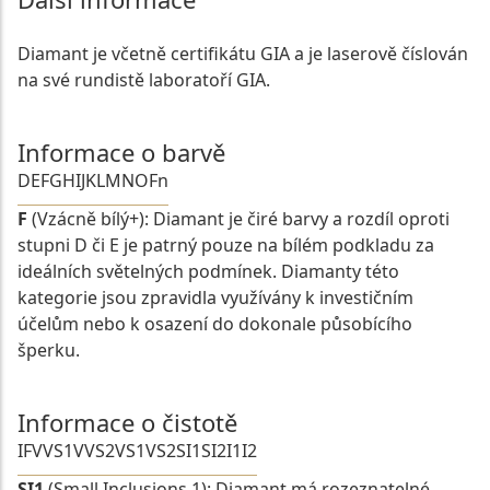
Diamant je včetně certifikátu GIA a je laserově číslován
na své rundistě laboratoří GIA.
Informace o barvě
D
E
F
G
H
I
J
K
L
M
N
O
Fn
F
(Vzácně bílý+): Diamant je čiré barvy a rozdíl oproti
stupni D či E je patrný pouze na bílém podkladu za
ideálních světelných podmínek. Diamanty této
kategorie jsou zpravidla využívány k investičním
účelům nebo k osazení do dokonale působícího
šperku.
Informace o čistotě
IF
VVS1
VVS2
VS1
VS2
SI1
SI2
I1
I2
SI1
(Small Inclusions 1): Diamant má rozeznatelné