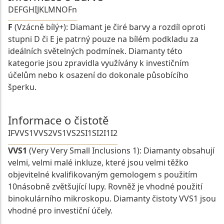
D
E
F
G
H
I
J
K
L
M
N
O
Fn
F
(Vzácně bílý+): Diamant je čiré barvy a rozdíl oproti
stupni D či E je patrný pouze na bílém podkladu za
ideálních světelných podmínek. Diamanty této
kategorie jsou zpravidla využívány k investičním
účelům nebo k osazení do dokonale působícího
šperku.
Informace o čistotě
IF
VVS1
VVS2
VS1
VS2
SI1
SI2
I1
I2
VVS1
(Very Very Small Inclusions 1): Diamanty obsahují
velmi, velmi malé inkluze, které jsou velmi těžko
objevitelné kvalifikovaným gemologem s použitím
10násobně zvětšující lupy. Rovněž je vhodné použití
binokulárního mikroskopu. Diamanty čistoty VVS1 jsou
vhodné pro investiční účely.