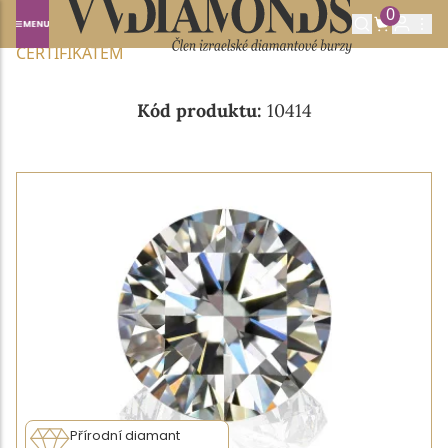
0
Domů
NABÍDKA DIAMANTŮ
0.90CT F/VVS1 S GIA
CERTIFIKÁTEM
Kód produktu:
10414
Přírodní diamant