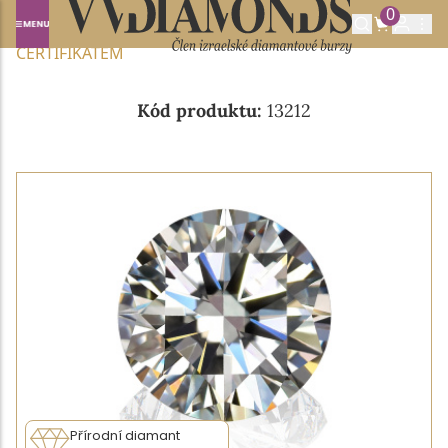
0
Domů
NABÍDKA DIAMANTŮ
0.90CT I/VS2 S GIA
CERTIFIKÁTEM
Kód produktu:
13212
Přírodní diamant