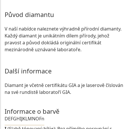
Původ diamantu
V naší nabídce naleznete výhradně přírodní diamanty.
Každý diamant je unikátním dílem přírody, jehož
pravost a původ dokládá originální certifikát
mezinárodně uznávané laboratoře.
Další informace
Diamant je včetně certifikátu GIA a je laserově číslován
na své rundistě laboratoří GIA.
Informace o barvě
D
E
F
G
H
I
J
K
L
M
N
O
Fn
I
(Slabě tónovaný bílý+): Bez přímého porovnání s