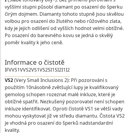
vyššími stupni působí diamant po osazení do šperku
čirým dojmem. Diamanty tohoto stupně jsou skvělou
volbou pro osazení do žlutého nebo růžového zlata,
kdy je jejich odlišení od vyšších hodnot velmi obtížné.
Po osazení do barevného kovu se jedná o skvělý
poměr kvality k jeho ceně.
Informace o čistotě
IF
VVS1
VVS2
VS1
VS2
SI1
SI2
I1
I2
VS2
(Very Small Inclusions 2): Při pozorování s
použitím 10násobně zvětšující lupy je kvalifikovaný
gemolog schopen rozeznat malé inkluze, které je
obtížné spatřit. Nezkušený pozorovatel není schopen
inkluze identifikovat. Oproti čistotě VS1 se větší vady
mohou vyskytovat již ve středu diamantu. Čistota VS2
je vhodná pro osazení do šperků nadstandardní
kvality.