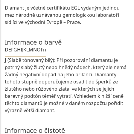
Diamant je včetně certifikátu EGL vydaným jedinou
mezinárodně uznávanou gemologickou laboratoří
sídlící ve východní Evropě – Praze.
Informace o barvě
D
E
F
G
H
I
J
K
L
M
N
O
Fn
J
(Slabě tónovaný bílý): Při pozorování diamantu je
patrný slabý žlutý nebo hnědý nádech, který ale nemá
žádný negativní dopad na jeho brilanci. Diamanty
tohoto stupně doporučujeme osadit do šperků ze
žlutého nebo růžového zlata, ve kterých se jejich
barevný podtón téměř vytratí. Vzhledem k nižší ceně
těchto diamantů je možné v daném rozpočtu pořídit
výrazně větší diamant.
Informace o čistotě