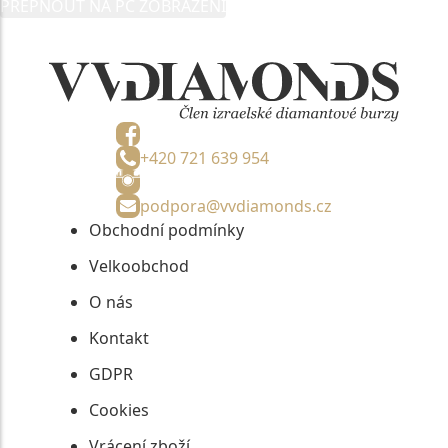
PŘEPNOUT NA PC ZOBRAZENÍ
informací, nejdéle na tři roky od jejich zaslání.
+420 721 639 954
podpora@vvdiamonds.cz
Obchodní podmínky
Velkoobchod
O nás
Kontakt
GDPR
Cookies
Vrácení zboží