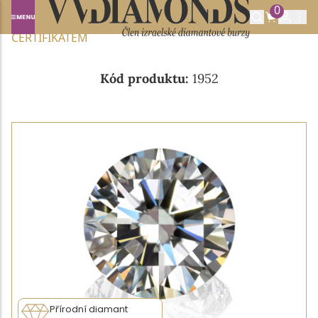
0
Domů
NABÍDKA DIAMANTŮ
0.92CT J/VVS2 S EGL
CERTIFIKÁTEM
Kód produktu:
1952
Přírodní diamant