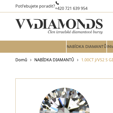
Potřebujete poradit?
+420 721 639 954
NABÍDKA DIAMANTŮ
IN
Domů
NABÍDKA DIAMANTŮ
1.00CT J/VS2 S 