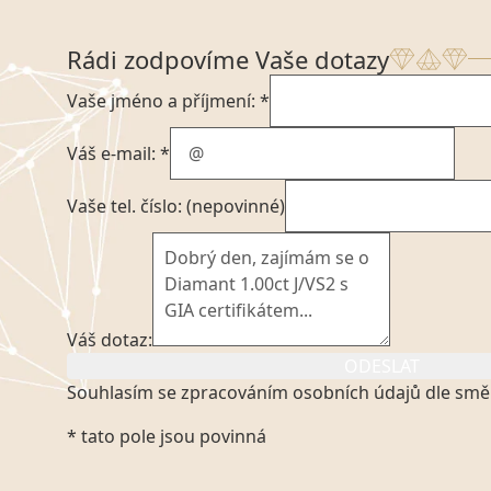
Rádi zodpovíme Vaše dotazy
Vaše jméno a příjmení: *
Váš e-mail: *
Vaše tel. číslo: (nepovinné)
Váš dotaz:
ODESLAT
Souhlasím se zpracováním osobních údajů dle smě
Kliknutím na výše uvedený odkaz, v souladu se zák
* tato pole jsou povinná
platném znění výslovně souhlasím se zpracováním
mých osobních údajů, které poskytuji prostřednict