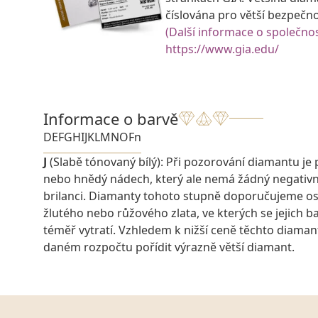
číslována pro větší bezpečn
(Další informace o společnos
https://www.gia.edu/
Informace o barvě
D
E
F
G
H
I
J
K
L
M
N
O
Fn
J
(Slabě tónovaný bílý): Při pozorování diamantu je 
nebo hnědý nádech, který ale nemá žádný negativn
brilanci. Diamanty tohoto stupně doporučujeme os
žlutého nebo růžového zlata, ve kterých se jejich 
téměř vytratí. Vzhledem k nižší ceně těchto diaman
daném rozpočtu pořídit výrazně větší diamant.