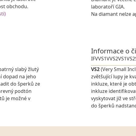
ost obchodu.
laboratoří GIA.
ti)
Na diamant nelze ap
Informace o č
IF
VVS1
VVS2
VS1
VS2
patrný slabý žlutý
VS2
(Very Small Inc
í dopad na jeho
zvětšující lupy je 
adit do šperků ze
inkluze, které je o
barevný podtón
inkluze identifikov
tů je možné v
vyskytovat již ve s
do šperků nadstanda