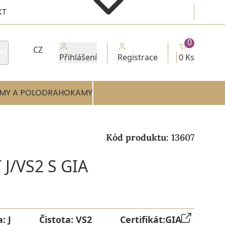
KT
0
CZ
AT
Přihlášení
Registrace
0 Ks
MY A POLODRAHOKAMY
Kód produktu:
13607
J/VS2 S GIA
a:
J
Čistota:
VS2
Certifikát:
GIA