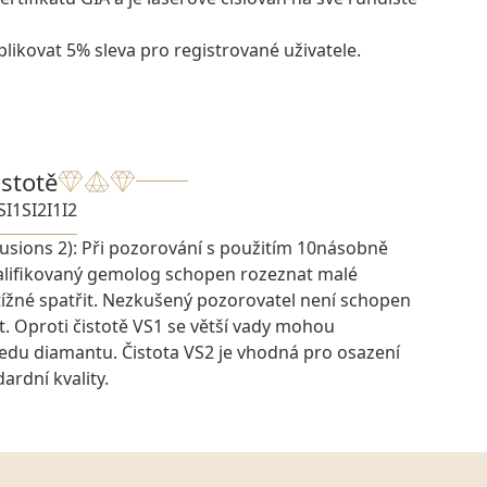
likovat 5% sleva pro registrované uživatele.
istotě
SI1
SI2
I1
I2
lusions 2): Při pozorování s použitím 10násobně
kvalifikovaný gemolog schopen rozeznat malé
btížné spatřit. Nezkušený pozorovatel není schopen
at. Oproti čistotě VS1 se větší vady mohou
tředu diamantu. Čistota VS2 je vhodná pro osazení
rdní kvality.