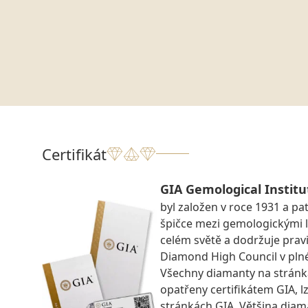
Certifikát
GIA Gemological Institu
byl založen v roce 1931 a pat
špičce mezi gemologickými 
celém světě a dodržuje prav
Diamond High Council v pln
Všechny diamanty na strán
opatřeny certifikátem GIA, lz
stránkách GIA. Většina diam