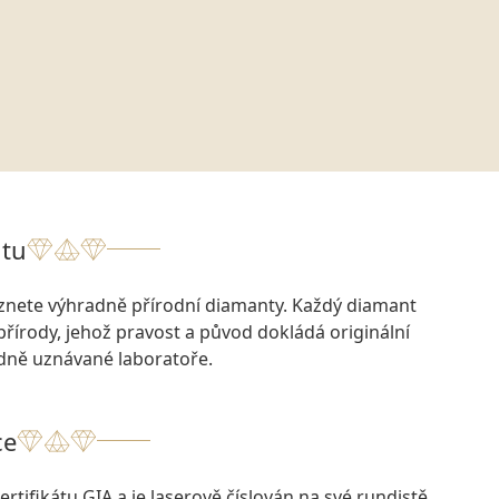
tu
eznete výhradně přírodní diamanty. Každý diamant
přírody, jehož pravost a původ dokládá originální
odně uznávané laboratoře.
ce
rtifikátu GIA a je laserově číslován na své rundistě