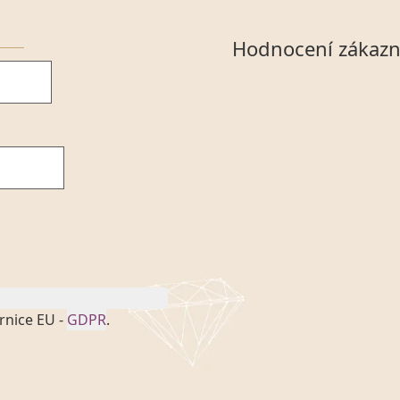
Hodnocení zákazn
rnice EU -
GDPR
.
onem č. 101/2000 Sb. v
 a uchováním veškerých
vím společnosti