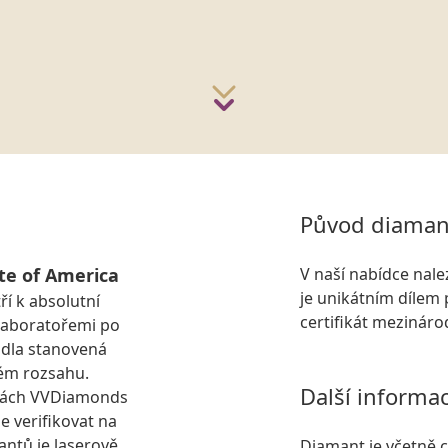
Původ diaman
te of America
V naší nabídce nal
je unikátním dílem 
ří k absolutní
certifikát mezinár
laboratořemi po
idla stanovená
ém rozsahu.
Další informa
kách VVDiamonds
e verifikovat na
antů je laserově
Diamant je včetně ce