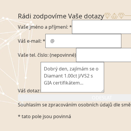
Rádi zodpovíme Vaše dotazy
Vaše jméno a příjmení: *
Váš e-mail: *
Vaše tel. číslo: (nepovinné)
Váš dotaz:
ODESLAT
Souhlasím se zpracováním osobních údajů dle smě
Kliknutím na výše uvedený odkaz, v souladu se zák
* tato pole jsou povinná
platném znění výslovně souhlasím se zpracováním
mých osobních údajů, které poskytuji prostřednict