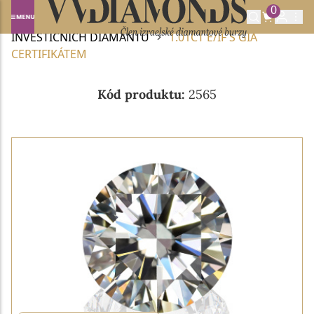
0
Domů
INVESTIČNÍ DIAMANTY
NABÍDKA
INVESTIČNÍCH DIAMANTŮ
1.01CT E/IF S GIA
CERTIFIKÁTEM
Kód produktu:
2565