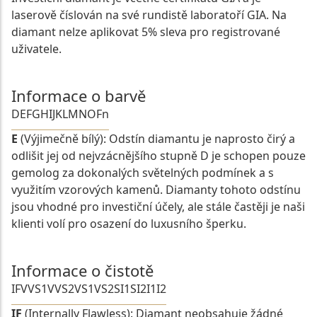
laserově číslován na své rundistě laboratoří GIA. Na
diamant nelze aplikovat 5% sleva pro registrované
uživatele.
Informace o barvě
D
E
F
G
H
I
J
K
L
M
N
O
Fn
E
(Výjimečně bílý): Odstín diamantu je naprosto čirý a
odlišit jej od nejvzácnějšího stupně D je schopen pouze
gemolog za dokonalých světelných podmínek a s
využitím vzorových kamenů. Diamanty tohoto odstínu
jsou vhodné pro investiční účely, ale stále častěji je naši
klienti volí pro osazení do luxusního šperku.
Informace o čistotě
IF
VVS1
VVS2
VS1
VS2
SI1
SI2
I1
I2
IF
(Internally Flawless): Diamant neobsahuje žádné