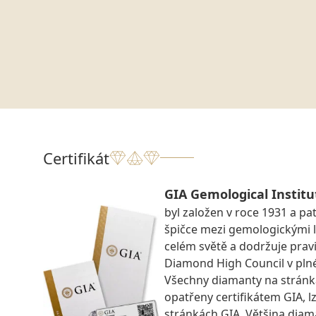
Certifikát
GIA Gemological Institu
byl založen v roce 1931 a pat
špičce mezi gemologickými 
celém světě a dodržuje prav
Diamond High Council v pln
Všechny diamanty na strán
opatřeny certifikátem GIA, lz
stránkách GIA. Většina diam