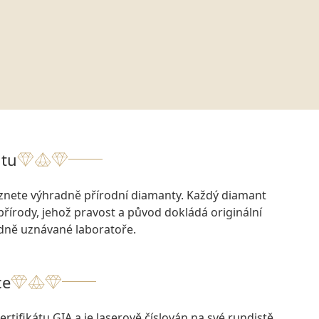
tu
eznete výhradně přírodní diamanty. Každý diamant
přírody, jehož pravost a původ dokládá originální
odně uznávané laboratoře.
ce
rtifikátu GIA a je laserově číslován na své rundistě