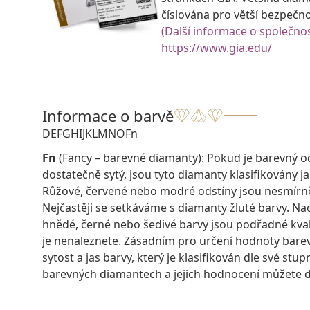
číslována pro větší bezpečn
(Další informace o společnos
https://www.gia.edu/
Informace o barvě
D
E
F
G
H
I
J
K
L
M
N
O
Fn
Fn
(Fancy – barevné diamanty): Pokud je barevný o
dostatečně sytý, jsou tyto diamanty klasifikovány j
Růžové, červené nebo modré odstíny jsou nesmírn
Nejčastěji se setkáváme s diamanty žluté barvy. N
hnědé, černé nebo šedivé barvy jsou podřadné kvali
je nenaleznete. Zásadním pro určení hodnoty bare
sytost a jas barvy, který je klasifikován dle své stup
barevných diamantech a jejich hodnocení můžete 