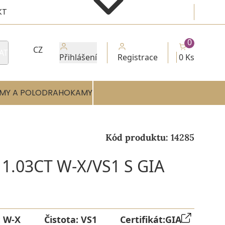
KT
0
CZ
AT
Přihlášení
Registrace
0 Ks
MY A POLODRAHOKAMY
Kód produktu:
14285
1.03CT W-X/VS1 S GIA
:
W-X
Čistota:
VS1
Certifikát:
GIA