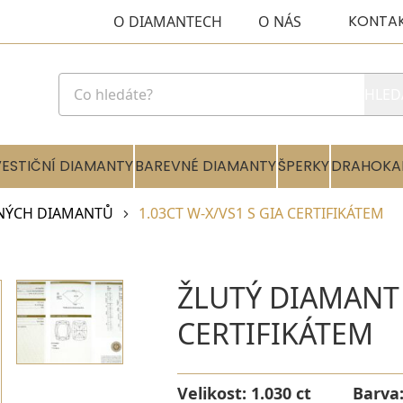
KONTA
O DIAMANTECH
O NÁS
HLED
VESTIČNÍ DIAMANTY
BAREVNÉ DIAMANTY
ŠPERKY
DRAHOKA
NÝCH DIAMANTŮ
1.03CT W-X/VS1 S GIA CERTIFIKÁTEM
ŽLUTÝ DIAMANT 
CERTIFIKÁTEM
Velikost:
1.030 ct
Barva