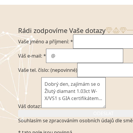
Rádi zodpovíme Vaše dotazy
Vaše jméno a příjmení: *
Váš e-mail: *
Vaše tel. číslo: (nepovinné)
Váš dotaz:
ODESLAT
Souhlasím se zpracováním osobních údajů dle smě
Kliknutím na výše uvedený odkaz, v souladu se zák
* tato pole jsou povinná