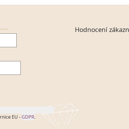
Hodnocení zákazn
rnice EU -
GDPR
.
onem č. 101/2000 Sb. v