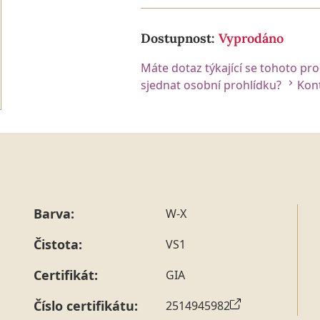
Dostupnost:
Vyprodáno
Máte dotaz týkající se tohoto pr
sjednat osobní prohlídku?
Kont
Barva:
W-X
Čistota:
VS1
Certifikát:
GIA
Číslo certifikátu:
2514945982