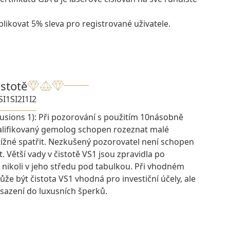
likovat 5% sleva pro registrované uživatele.
istotě
SI1
SI2
I1
I2
lusions 1): Při pozorování s použitím 10násobně
kvalifikovaný gemolog schopen rozeznat malé
btížné spatřit. Nezkušený pozorovatel není schopen
t. Větší vady v čistotě VS1 jsou zpravidla po
 nikoli v jeho středu pod tabulkou. Při vhodném
e být čistota VS1 vhodná pro investiční účely, ale
osazení do luxusních šperků.