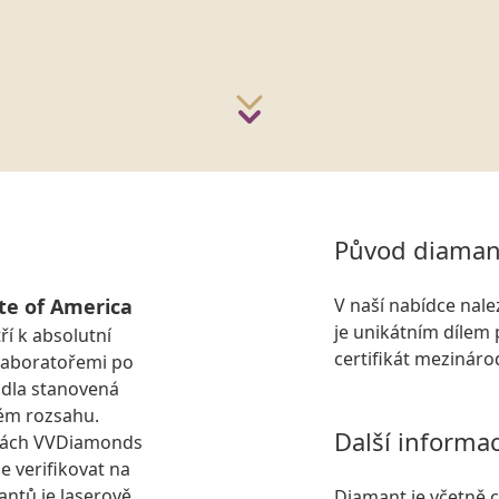
Původ diaman
te of America
V naší nabídce nal
je unikátním dílem 
ří k absolutní
certifikát mezinár
laboratořemi po
idla stanovená
ém rozsahu.
Další informa
kách VVDiamonds
e verifikovat na
antů je laserově
Diamant je včetně ce