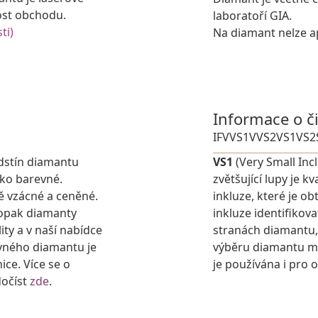
ost obchodu.
laboratoří GIA.
ti)
Na diamant nelze ap
Informace o č
IF
VVS1
VVS2
VS1
VS2
dstín diamantu
VS1
(Very Small Inc
ako barevné.
zvětšující lupy je 
ě vzácné a ceněné.
inkluze, které je o
aopak diamanty
inkluze identifikova
ty a v naší nabídce
stranách diamantu,
vného diamantu je
výběru diamantu můž
nice. Více se o
je používána i pro 
dočíst
zde
.