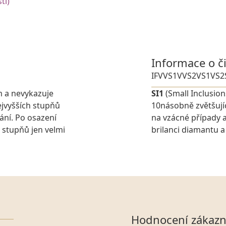
ti)
Informace o č
IF
VVS1
VVS2
VS1
VS2
m a nevykazuje
SI1
(Small Inclusion
jvyšších stupňů
10násobně zvětšují
ání. Po osazení
na vzácné případy a
 stupňů jen velmi
brilanci diamantu a 
Hodnocení zákazn