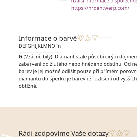
(Další informace o společnos
https://hrdantwerp.com/
Informace o barvě
D
E
F
G
H
I
J
K
L
M
N
O
Fn
G
(Vzácně bílý): Diamant stále působí čirým dojme
zabarvení do žlutého nebo hnědého odstínu. Od ne
barev je jej možné odlišit pouze při přímém porovn
diamantu do šperku je barevné rozlišení od vyšších
obtížné.
Rádi zodpovíme Vaše dotazy