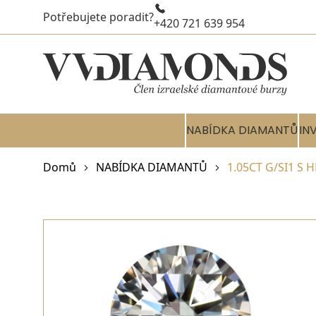
Potřebujete poradit?
+420 721 639 954
NABÍDKA DIAMANTŮ
IN
Domů
NABÍDKA DIAMANTŮ
1.05CT G/SI1 S 