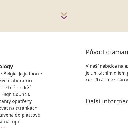
Původ diaman
ology
V naší nabídce nal
je unikátním dílem 
 Belgie. Je jednou z
certifikát mezinár
ých laboratoří.
triktně se drží
 High Council.
Další informa
manty opatřeny
kovat na stránkách
tavena do plastové
st nákupu.