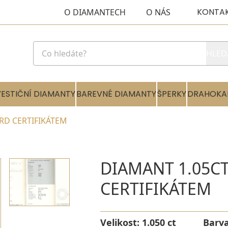
KONTA
O DIAMANTECH
O NÁS
HLED
VESTIČNÍ DIAMANTY
BAREVNÉ DIAMANTY
ŠPERKY
DRAHOKA
HRD CERTIFIKÁTEM
DIAMANT 1.05CT
CERTIFIKÁTEM
Velikost:
1.050 ct
Barv