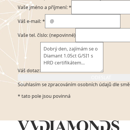
Vaše jméno a příjmení: *
Váš e-mail: *
Vaše tel. číslo: (nepovinné)
Váš dotaz:
ODESLAT
Souhlasím se zpracováním osobních údajů dle smě
Kliknutím na výše uvedený odkaz, v souladu se zák
* tato pole jsou povinná
platném znění výslovně souhlasím se zpracováním
mých osobních údajů, které poskytuji prostřednict
VVDiamonds s.r.o., IČO: 05892481. Tyto údaje posky
VVDiamonds s.r.o., IČO: 05892481, jako správci osob
zmocněnému zástupci, výhradně za účelem poskytnu