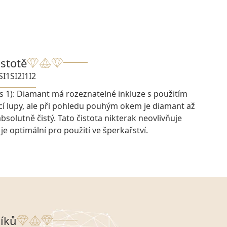
istotě
SI1
SI2
I1
I2
s 1): Diamant má rozeznatelné inkluze s použitím
cí lupy, ale při pohledu pouhým okem je diamant až
bsolutně čistý. Tato čistota nikterak neovlivňuje
je optimální pro použití ve šperkařství.
íků