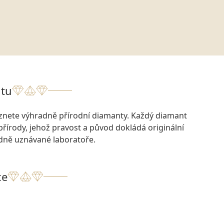
tu
eznete výhradně přírodní diamanty. Každý diamant
přírody, jehož pravost a původ dokládá originální
odně uznávané laboratoře.
ce