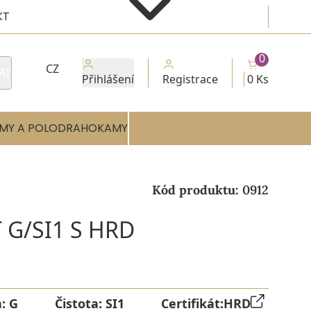
KT
0
CZ
AT
Přihlášení
Registrace
0 Ks
MY A POLODRAHOKAMY
Kód produktu:
0912
 G/SI1 S HRD
a:
G
Čistota:
SI1
Certifikát:
HRD