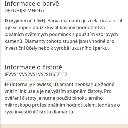
Informace o barvě
D
E
F
G
H
I
J
K
L
M
N
O
Fn
D
(Výjimečně bílý+): Barva diamantu je zcela čirá a určit
ji je schopen pouze kvalifikovaný hodnotitel za
ideálních světelných podmínek s použitím vzorových
kamenů. Diamanty tohoto stupně jsou vhodné pro
investiční účely nebo k výrobě luxusního šperku.
Informace o čistotě
IF
VVS1
VVS2
VS1
VS2
SI1
SI2
I1
I2
IF
(Internally Flawless): Diamant neobsahuje žádné
vnitřní inkluze a je nejvyšším stupněm čistoty. Pro
ověření čistoty je nutné použití binokulárního
mikroskopu profesionálním hodnotitelem. Jedná se o
ryze investiční čistotu diamantu.