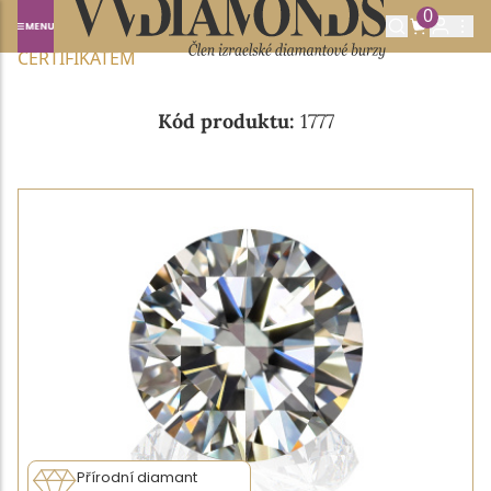
0
Domů
NABÍDKA DIAMANTŮ
1.12CT D/IF S EGL
CERTIFIKÁTEM
Kód produktu:
1777
Přírodní diamant