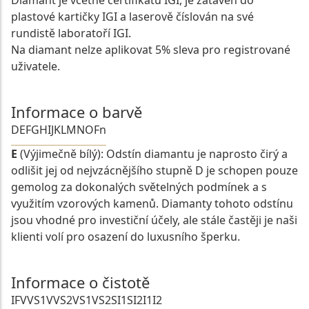
Diamant je včetně certifikátu IGI, je zataven do
plastové kartičky IGI a laserově číslován na své
rundistě laboratoří IGI.
Na diamant nelze aplikovat 5% sleva pro registrované
uživatele.
Informace o barvě
D
E
F
G
H
I
J
K
L
M
N
O
Fn
E
(Výjimečně bílý): Odstín diamantu je naprosto čirý a
odlišit jej od nejvzácnějšího stupně D je schopen pouze
gemolog za dokonalých světelných podmínek a s
využitím vzorových kamenů. Diamanty tohoto odstínu
jsou vhodné pro investiční účely, ale stále častěji je naši
klienti volí pro osazení do luxusního šperku.
Informace o čistotě
IF
VVS1
VVS2
VS1
VS2
SI1
SI2
I1
I2