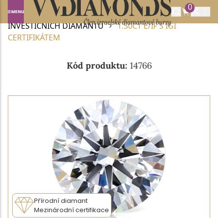
0
Domů
INVESTIČNÍ DIAMANTY
NABÍDKA
INVESTIČNÍCH DIAMANTŮ
1.50CT E/IF S IGI
CERTIFIKÁTEM
Kód produktu:
14766
Přírodní diamant
Mezinárodní certifikace