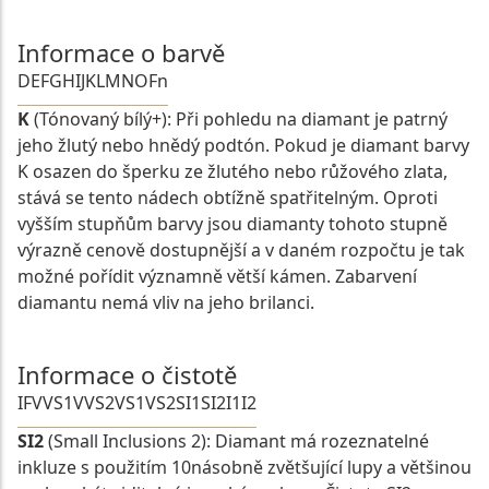
Informace o barvě
D
E
F
G
H
I
J
K
L
M
N
O
Fn
K
(Tónovaný bílý+): Při pohledu na diamant je patrný
jeho žlutý nebo hnědý podtón. Pokud je diamant barvy
K osazen do šperku ze žlutého nebo růžového zlata,
stává se tento nádech obtížně spatřitelným. Oproti
vyšším stupňům barvy jsou diamanty tohoto stupně
výrazně cenově dostupnější a v daném rozpočtu je tak
možné pořídit významně větší kámen. Zabarvení
diamantu nemá vliv na jeho brilanci.
Informace o čistotě
IF
VVS1
VVS2
VS1
VS2
SI1
SI2
I1
I2
SI2
(Small Inclusions 2): Diamant má rozeznatelné
inkluze s použitím 10násobně zvětšující lupy a většinou