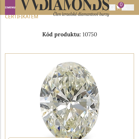
0
Domů
NABÍDKA DIAMANTŮ
2.01CT K/SI2 S IGI
CERTIFIKÁTEM
Kód produktu:
10750