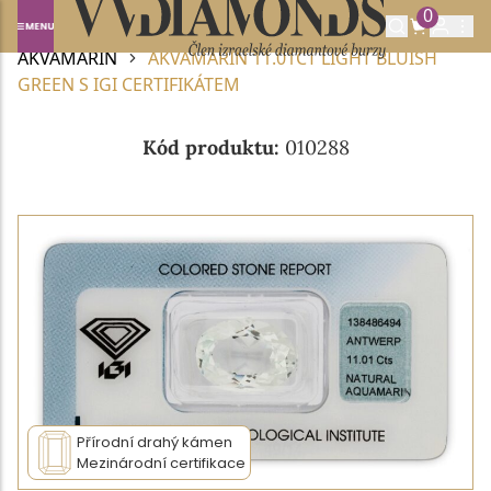
0
Domů
DRAHOKAMY A POLODRAHOKAMY
AKVAMARÍN
AKVAMARÍN 11.01CT LIGHT BLUISH
GREEN S IGI CERTIFIKÁTEM
Kód produktu:
010288
Přírodní drahý kámen
Mezinárodní certifikace