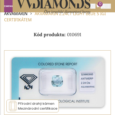
0
Domů
DRAHOKAMY A POLODRAHOKAMY
AKVAMARÍN
AKVAMARÍN 2.24CT LIGHT BLUE S IGI
CERTIFIKÁTEM
Kód produktu:
010691
Přírodní drahý kámen
Mezinárodní certifikace