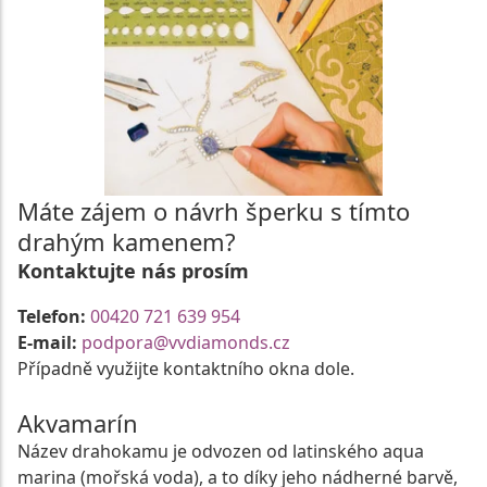
Máte zájem o návrh šperku s tímto
drahým kamenem?
Kontaktujte nás prosím
Telefon:
00420 721 639 954
E-mail:
podpora@vvdiamonds.cz
Případně využijte kontaktního okna dole.
Akvamarín
Název drahokamu je odvozen od latinského aqua
marina (mořská voda), a to díky jeho nádherné barvě,