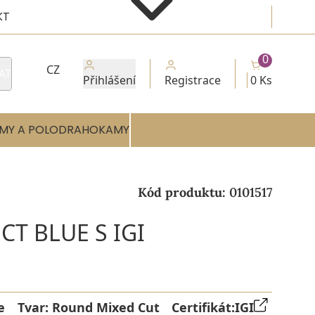
KT
0
CZ
AT
Přihlášení
Registrace
0 Ks
MY A POLODRAHOKAMY
Kód produktu:
0101517
CT BLUE S IGI
e
Tvar:
Round Mixed Cut
Certifikát:
IGI