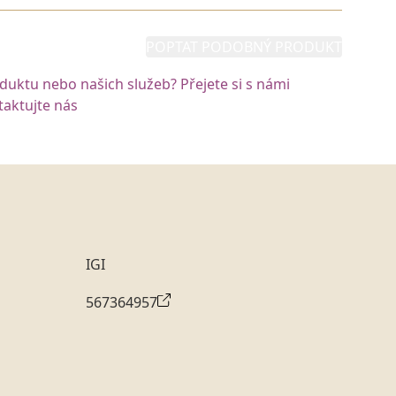
POPTAT PODOBNÝ PRODUKT
oduktu nebo našich služeb? Přejete si s námi
aktujte nás
IGI
567364957