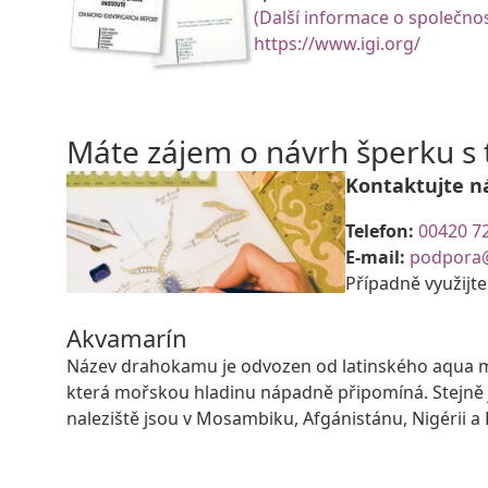
(Další informace o společnos
https://www.igi.org/
Máte zájem o návrh šperku 
Kontaktujte n
Telefon:
00420 7
E-mail:
podpora
Případně využijt
Akvamarín
Název drahokamu je odvozen od latinského aqua ma
která mořskou hladinu nápadně připomíná. Stejně
naleziště jsou v Mosambiku, Afgánistánu, Nigérii a B