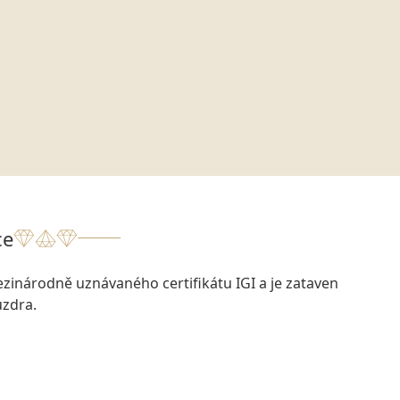
ce
zinárodně uznávaného certifikátu IGI a je zataven
zdra.