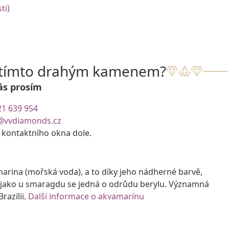
ti)
s tímto drahým kamenem?
ás prosím
21 639 954
@vvdiamonds.cz
e kontaktního okna dole.
rina (mořská voda), a to díky jeho nádherné barvě,
 jako u smaragdu se jedná o odrůdu berylu. Významná
razílii.
Další informace o akvamarínu