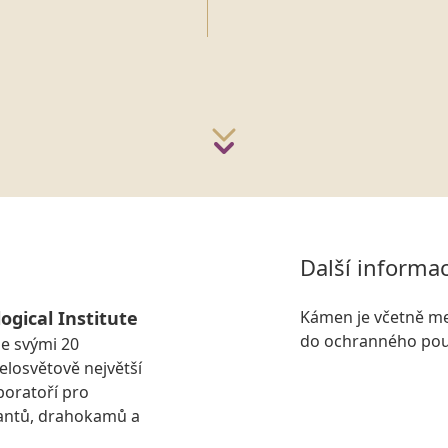
Další informa
ogical Institute
Kámen je včetně me
do ochranného pou
se svými 20
losvětově největší
boratoří pro
antů, drahokamů a