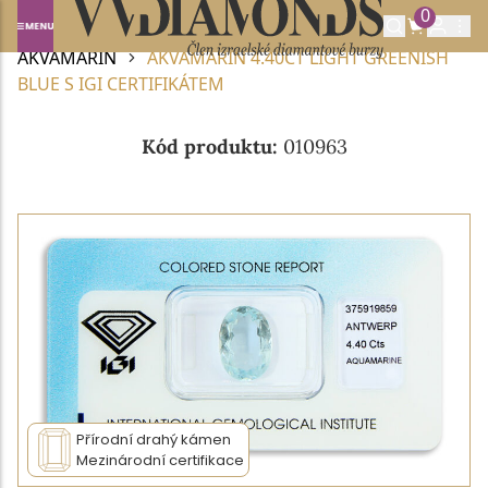
0
Domů
DRAHOKAMY A POLODRAHOKAMY
AKVAMARÍN
AKVAMARÍN 4.40CT LIGHT GREENISH
BLUE S IGI CERTIFIKÁTEM
Kód produktu:
010963
Přírodní drahý kámen
Mezinárodní certifikace