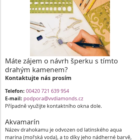
Máte zájem o návrh šperku s tímto
drahým kamenem?
Kontaktujte nás prosím
Telefon:
00420 721 639 954
E-mail:
podpora@vvdiamonds.cz
Případně využijte kontaktního okna dole.
Akvamarín
Název drahokamu je odvozen od latinského aqua
marina (mořská voda), a to díky jeho nádherné barvě,