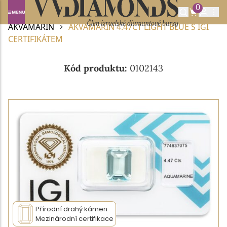
0
Domů
DRAHOKAMY A POLODRAHOKAMY
AKVAMARÍN
AKVAMARÍN 4.47CT LIGHT BLUE S IGI
CERTIFIKÁTEM
Kód produktu:
0102143
Přírodní drahý kámen
Mezinárodní certifikace