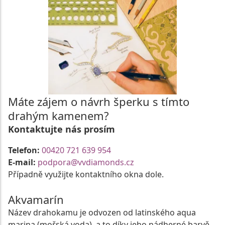
Máte zájem o návrh šperku s tímto
drahým kamenem?
Kontaktujte nás prosím
Telefon:
00420 721 639 954
E-mail:
podpora@vvdiamonds.cz
Případně využijte kontaktního okna dole.
Akvamarín
Název drahokamu je odvozen od latinského aqua
marina (mořská voda), a to díky jeho nádherné barvě,