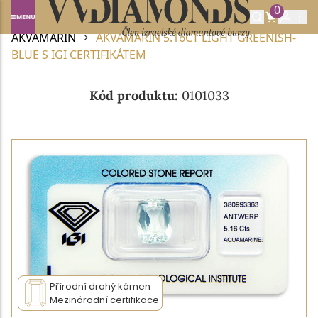
0
Domů
DRAHOKAMY A POLODRAHOKAMY
AKVAMARÍN
AKVAMARÍN 5.16CT LIGHT GREENISH-
BLUE S IGI CERTIFIKÁTEM
Kód produktu:
0101033
Přírodní drahý kámen
Mezinárodní certifikace