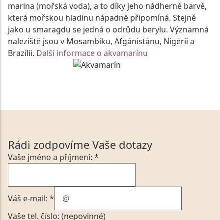
marina (mořská voda), a to díky jeho nádherné barvě,
která mořskou hladinu nápadně připomíná. Stejně
jako u smaragdu se jedná o odrůdu berylu. Významná
naleziště jsou v Mosambiku, Afgánistánu, Nigérii a
Brazílii.
Další informace o akvamarínu
Rádi zodpovíme Vaše dotazy
Vaše jméno a příjmení: *
Váš e-mail: *
Vaše tel. číslo: (nepovinné)