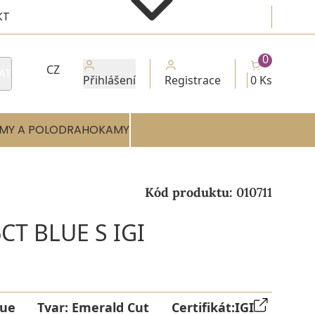
KT
0
CZ
AT
Přihlášení
Registrace
0 Ks
MY A POLODRAHOKAMY
Kód produktu:
010711
CT BLUE S IGI
lue
Tvar:
Emerald Cut
Certifikát:
IGI