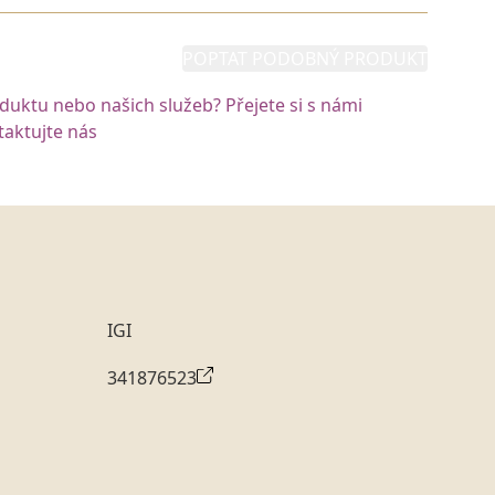
POPTAT PODOBNÝ PRODUKT
oduktu nebo našich služeb? Přejete si s námi
aktujte nás
IGI
341876523