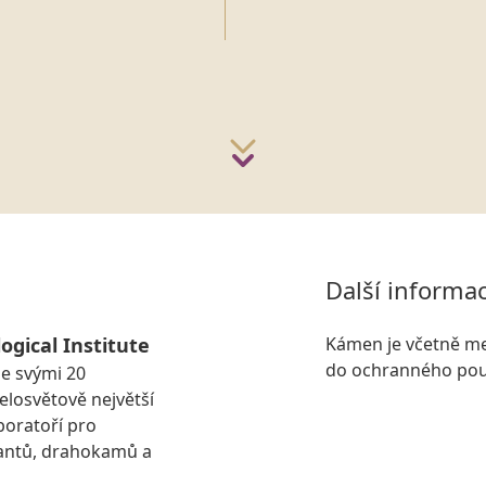
Další informa
ogical Institute
Kámen je včetně me
do ochranného pou
se svými 20
losvětově největší
boratoří pro
antů, drahokamů a