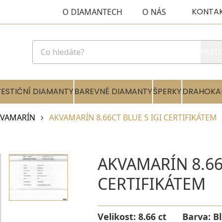
KONTA
O DIAMANTECH
O NÁS
HLED
VESTIČNÍ DIAMANTY
BAREVNÉ DIAMANTY
ŠPERKY
DRAHOKA
KVAMARÍN
AKVAMARÍN 8.66CT BLUE S IGI CERTIFIKÁTEM
AKVAMARÍN 8.66
CERTIFIKÁTEM
Velikost:
8.66 ct
Barva:
B