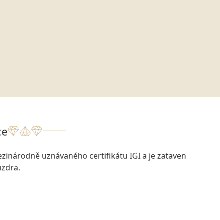
ce
zinárodně uznávaného certifikátu IGI a je zataven
zdra.