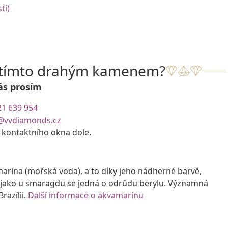
ti)
s tímto drahým kamenem?
ás prosím
21 639 954
@vvdiamonds.cz
e kontaktního okna dole.
rina (mořská voda), a to díky jeho nádherné barvě,
 jako u smaragdu se jedná o odrůdu berylu. Významná
razílii.
Další informace o akvamarínu