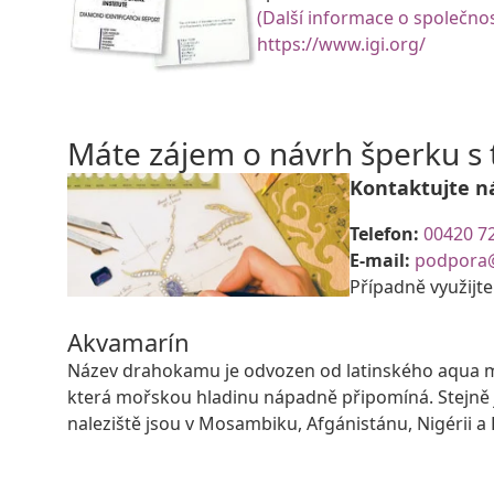
(Další informace o společnos
https://www.igi.org/
Máte zájem o návrh šperku 
Kontaktujte n
Telefon:
00420 7
E-mail:
podpora
Případně využijt
Akvamarín
Název drahokamu je odvozen od latinského aqua ma
která mořskou hladinu nápadně připomíná. Stejně
naleziště jsou v Mosambiku, Afgánistánu, Nigérii a B