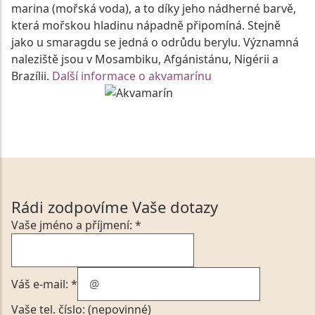
marina (mořská voda), a to díky jeho nádherné barvě,
která mořskou hladinu nápadně připomíná. Stejně
jako u smaragdu se jedná o odrůdu berylu. Významná
naleziště jsou v Mosambiku, Afgánistánu, Nigérii a
Brazílii.
Další informace o akvamarínu
Rádi zodpovíme Vaše dotazy
Vaše jméno a příjmení: *
Váš e-mail: *
Vaše tel. číslo: (nepovinné)