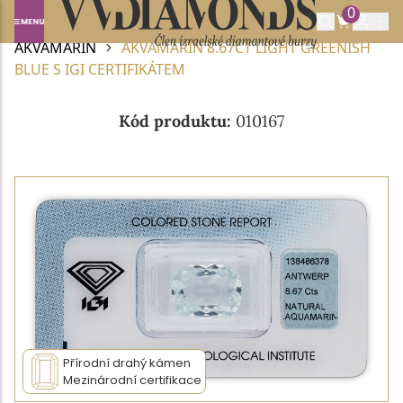
0
Domů
DRAHOKAMY A POLODRAHOKAMY
AKVAMARÍN
AKVAMARÍN 8.67CT LIGHT GREENISH
BLUE S IGI CERTIFIKÁTEM
Kód produktu:
010167
Přírodní drahý kámen
Mezinárodní certifikace