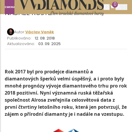
CELOSVĚTOVÝ PRODEJ DIAMANTŮ I
0
NADÁLE ROSTE
Autor:
Václav Vaněk
Publikováno:
12. 08. 2018
Aktualizováno:
03. 09. 2025
Rok 2017 byl pro prodejce diamantů a
diamantových šperků velmi úspěšný, a i proto byly
mnohé prognózy vývoje diamantového trhu pro rok
2018 pozitivní. Nyní významná ruská těžařská
společnost Alrosa zveřejnila celosvětová data z
první čtvrtiny letošního roku, která jen potvrzují, že
zájem o přírodní diamanty je i nadále na vzestupu.