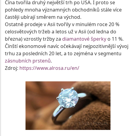
Čína tvořila druhý největší trh po USA. I proto se
pohledy mnoha významných obchodníků stále více
častěji ubírají směrem na východ.
Ostatně prodeje v Asii tvořily v minulém roce 20 %
celosvětových tržeb a letos už v Asii (od ledna do
března) vzrostly tržby za
diamantové šperky
o 11 %.
Čínští ekonomové navíc očekávají nejpozitivnější vývoj
trhu za posledních 20 let, a to zejména v segmentu
zásnubních prstenů
.
Zdroj:
https://www.alrosa.ru/en/