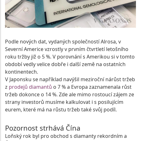
Podle nových dat, vydaných společností Alrosa, v
Severní Americe vzrostly v prvním čtvrtletí letošního
roku tržby již o 5 %. V porovnání s Amerikou si v tomto
období vedly velice dobře i další země na ostatních
kontinentech.
V Japonsku se například navýšil meziroční nárůst tržeb
z
prodejů diamantů
o 7 % a Evropa zaznamenala růst
tržeb dokonce o 14 %. Zde ale mimo rostoucí zájem ze
strany investorů musíme kalkulovat i s posilujícím
eurem, které má na růstu tržeb také svůj podíl.
Pozornost strhává Čína
Loňský rok byl pro obchod s diamanty rekordním a