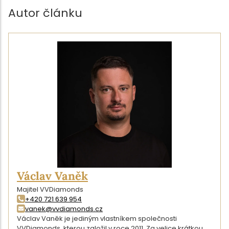
Autor článku
Václav Vaněk
Majitel VVDiamonds
+420 721 639 954
vanek@vvdiamonds.cz
Václav Vaněk je jediným vlastníkem společnosti
VVDiamonds, kterou založil v roce 2011. Za velice krátkou