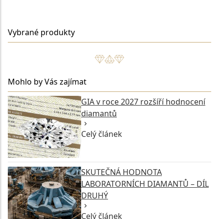
Vybrané produkty
Mohlo by Vás zajímat
GIA v roce 2027 rozšíří hodnocení
diamantů
Celý článek
SKUTEČNÁ HODNOTA
LABORATORNÍCH DIAMANTŮ – DÍL
DRUHÝ
Celý článek