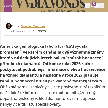
GIA V ROCE 2027 ROZŠÍŘÍ HODNOCENÍ
0
DIAMANTŮ
Autor:
Martin Zeman
Publikováno:
16. 06. 2026
Americká gemologická laboratoř (GIA) vydala
prohlášení, ve kterém oznámila dvě významné změny,
které v následujících letech ovlivní způsob hodnocení
přírodních diamantů. Od konce roku 2026 začne
poskytovat podrobnější informace o vlivu fluorescence
na vzhled diamantu a následně v roce 2027 plánuje
zahájit hodnocení brusu pro vybrané fantazijní tvary.
Obě změny mají společný cíl, a to poskytnout zákazníkům
další důležité informace, které mohou mít významný
dopad na výsledný vzhled diamantu, ovšem doposud
nebyly v certifikátu specifikovány.