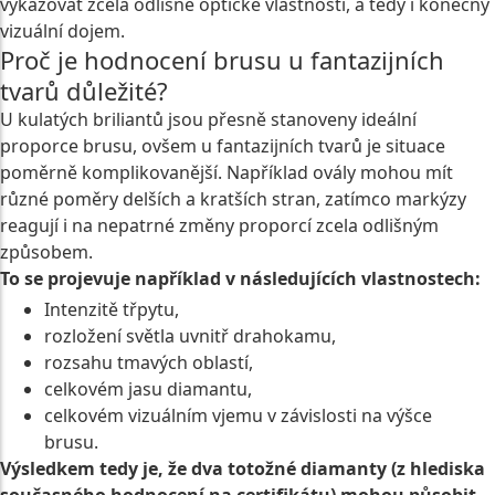
vykazovat zcela odlišné optické vlastnosti, a tedy i konečný
vizuální dojem.
Proč je hodnocení brusu u fantazijních
tvarů důležité?
U kulatých briliantů jsou přesně stanoveny ideální
proporce brusu, ovšem u fantazijních tvarů je situace
poměrně komplikovanější. Například ovály mohou mít
různé poměry delších a kratších stran, zatímco markýzy
reagují i na nepatrné změny proporcí zcela odlišným
způsobem.
To se projevuje například v následujících vlastnostech:
Intenzitě třpytu,
rozložení světla uvnitř drahokamu,
rozsahu tmavých oblastí,
celkovém jasu diamantu,
celkovém vizuálním vjemu v závislosti na výšce
brusu.
Výsledkem tedy je, že dva totožné diamanty (z hlediska