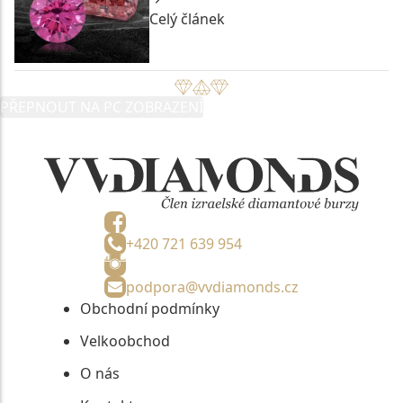
Celý článek
PŘEPNOUT NA PC ZOBRAZENÍ
+420 721 639 954
podpora@vvdiamonds.cz
Obchodní podmínky
Velkoobchod
O nás