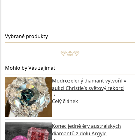
ZPĚT NA VÝPIS ČLÁNKŮ
Vybrané produkty
Mohlo by Vás zajímat
Modrozelený diamant vytvořil v
aukci Christie’s světový rekord
Celý článek
Konec jedné éry australských
diamantů z dolu Argyle