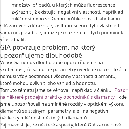
množství případů, u kterých může fluorescence
zvýraznit již existující negativní vlastnosti, například
mléčnost nebo sníženou průhlednost drahokamu.
GIA zároveň zdůrazňuje, že fluorescence tyto vlastnosti
sama nezpůsobuje, pouze je může za určitých podmínek
více odhalit.
GIA potvrzuje problém, na který
upozorňujeme dlouhodobě
Ve VVDiamonds dlouhodobě upozorňujeme na
skutečnost, že samotné parametry uvedené na certifikátu
nemusí vždy postihnout všechny vlastnosti diamantu,
které mohou ovlivnit jeho vzhled a hodnotu.
Tomuto tématu jsme se věnovali například v článku „
Pozor
na některé prodejní praktiky obchodníků s diamanty
“, kde
jsme upozorňovali na zmíněné rozdíly v optickém výkonu
diamantů se stejnými parametry, ale i na negativní
následky mléčnosti některých diamantů.
Zajímavostí je, že některé aspekty, které GIA začne nově