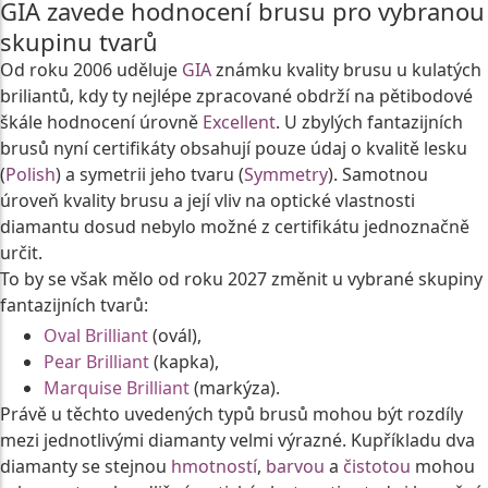
GIA zavede hodnocení brusu pro vybranou
skupinu tvarů
Od roku 2006 uděluje
GIA
známku kvality brusu u kulatých
briliantů, kdy ty nejlépe zpracované obdrží na pětibodové
škále hodnocení úrovně
Excellent
. U zbylých fantazijních
brusů nyní certifikáty obsahují pouze údaj o kvalitě lesku
(
Polish
) a symetrii jeho tvaru (
Symmetry
). Samotnou
úroveň kvality brusu a její vliv na optické vlastnosti
diamantu dosud nebylo možné z certifikátu jednoznačně
určit.
To by se však mělo od roku 2027 změnit u vybrané skupiny
fantazijních tvarů:
Oval Brilliant
(ovál),
Pear Brilliant
(kapka),
Marquise Brilliant
(markýza).
Právě u těchto uvedených typů brusů mohou být rozdíly
mezi jednotlivými diamanty velmi výrazné. Kupříkladu dva
diamanty se stejnou
hmotností
,
barvou
a
čistotou
mohou