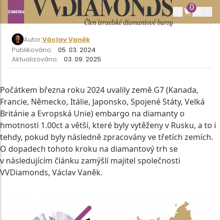
EMBARGO NA DIAMANTY Z RUSKA
0
Autor:
Václav Vaněk
Publikováno:
05. 03. 2024
Aktualizováno:
03. 09. 2025
Počátkem března roku 2024 uvalily země G7 (Kanada,
Francie, Německo, Itálie, Japonsko, Spojené Státy, Velká
Británie a Evropská Unie) embargo na diamanty o
hmotnosti 1.00ct a větší, které byly vytěženy v Rusku, a to i
tehdy, pokud byly následně zpracovány ve třetích zemích.
O dopadech tohoto kroku na diamantový trh se
v následujícím článku zamýšlí majitel společnosti
VVDiamonds, Václav Vaněk.