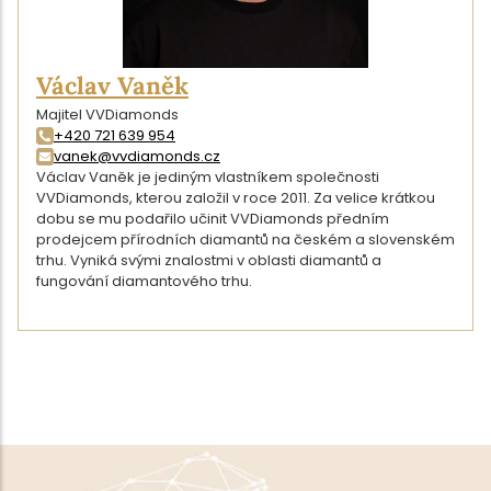
Václav Vaněk
Majitel VVDiamonds
+420 721 639 954
vanek@vvdiamonds.cz
Václav Vaněk je jediným vlastníkem společnosti
VVDiamonds, kterou založil v roce 2011. Za velice krátkou
dobu se mu podařilo učinit VVDiamonds předním
prodejcem přírodních diamantů na českém a slovenském
trhu. Vyniká svými znalostmi v oblasti diamantů a
fungování diamantového trhu.
DETAIL AUTORA
ZPĚT NA VÝPIS ČLÁNKŮ