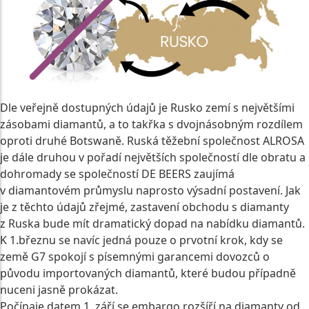
Dle veřejně dostupných údajů je Rusko zemí s největšími
zásobami diamantů, a to takřka s dvojnásobným rozdílem
oproti druhé Botswaně. Ruská těžební společnost ALROSA
je dále druhou v pořadí největších společností dle obratu a
dohromady se společností DE BEERS zaujímá
v diamantovém průmyslu naprosto výsadní postavení. Jak
je z těchto údajů zřejmé, zastavení obchodu s diamanty
z Ruska bude mít dramatický dopad na nabídku diamantů.
K 1.březnu se navíc jedná pouze o prvotní krok, kdy se
země G7 spokojí s písemnými garancemi dovozců o
původu importovaných diamantů, které budou případně
nuceni jasně prokázat.
Počínaje datem 1. září se embargo rozšíří na diamanty od