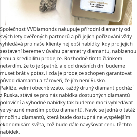
Společnost VVDiamonds nakupuje přírodní diamanty od
svých lety ověřených partnerů a při jejich pořizování vždy
vyhledává pro naše klienty nejlepší nabídky, kdy pro jejich
sestavení bereme v úvahu parametry diamantu, nabízenou
cenu a kredibilitu prodejce. Rozhodně tímto článkem
netvrdím, že to je špatně, ale od dnešních dní budeme
muset brát v potaz, i zda je prodejce schopen garantovat
původ diamantu a zároveň, že jím není Rusko.
Pakliže, velmi obecně vzato, každý druhý diamant pochází
z Ruska, stává se pro nás nabídka dostupných diamantů
poloviční a výhodné nabídky tak budeme moci vyhledávat
ve výrazně menším počtu diamantů. Navíc se jedná o tatáž
množinu diamantů, která bude dostupná nejvyspělejším
ekonomikám světa, což bude dále navyšovat cenu těchto
nabídek.